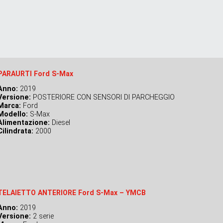
PARAURTI Ford S-Max
Anno:
2019
Versione:
POSTERIORE CON SENSORI DI PARCHEGGIO
Marca:
Ford
Modello:
S-Max
Alimentazione:
Diesel
Cilindrata:
2000
TELAIETTO ANTERIORE Ford S-Max – YMCB
Anno:
2019
Versione:
2 serie