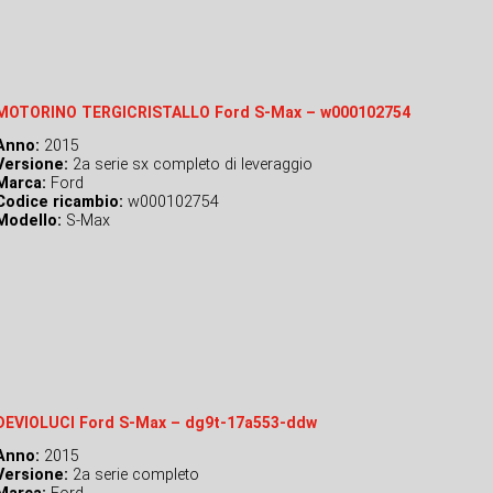
MOTORINO TERGICRISTALLO Ford S-Max – w000102754
Anno:
2015
Versione:
2a serie sx completo di leveraggio
Marca:
Ford
Codice ricambio:
w000102754
Modello:
S-Max
DEVIOLUCI Ford S-Max – dg9t-17a553-ddw
Anno:
2015
Versione:
2a serie completo