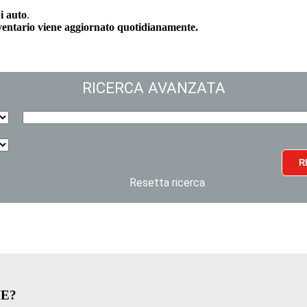
i auto
.
nventario viene aggiornato quotidianamente.
RICERCA AVANZATA
R
Resetta ricerca
VE?