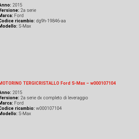
Anno:
2015
Versione:
2a serie
Marca:
Ford
Codice ricambio:
dg9h-19846-aa
Modello:
S-Max
MOTORINO TERGICRISTALLO Ford S-Max – w000107104
Anno:
2015
Versione:
2a serie dx completo di leveraggio
Marca:
Ford
Codice ricambio:
w000107104
Modello:
S-Max