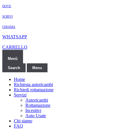
DOVE
SCRIVI
CHIAMA
WHATSAPP
CARRELLO
Menù
Search
Menu
Home
Richiesta autoricambi
Richiedi rottamazione
Servizi
Autoricambi
Rottamazione
Incentivi
Auto Usate
Chi siamo
FAQ