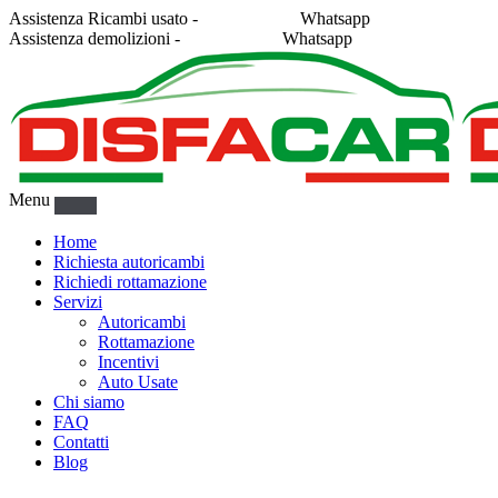
Assistenza Ricambi usato -
338 2878043
Whatsapp
Assistenza demolizioni -
375 5367916
Whatsapp
Menu
Home
Richiesta autoricambi
Richiedi rottamazione
Servizi
Autoricambi
Rottamazione
Incentivi
Auto Usate
Chi siamo
FAQ
Contatti
Blog