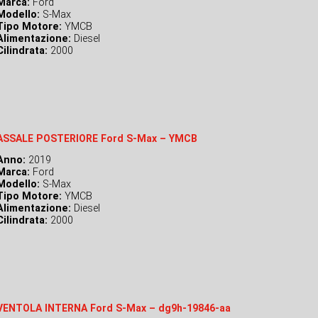
Marca:
Ford
Modello:
S-Max
Tipo Motore:
YMCB
Alimentazione:
Diesel
Cilindrata:
2000
ASSALE POSTERIORE Ford S-Max – YMCB
Anno:
2019
Marca:
Ford
Modello:
S-Max
Tipo Motore:
YMCB
Alimentazione:
Diesel
Cilindrata:
2000
VENTOLA INTERNA Ford S-Max – dg9h-19846-aa