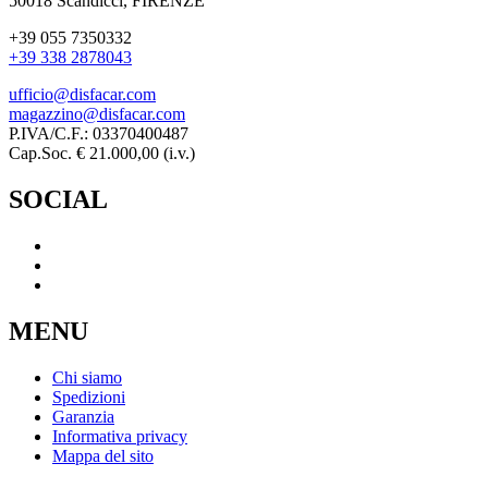
50018 Scandicci, FIRENZE
+39 055 7350332
+39 338 2878043
ufficio@disfacar.com
magazzino@disfacar.com
P.IVA/C.F.: 03370400487
Cap.Soc. € 21.000,00 (i.v.)
SOCIAL
MENU
Chi siamo
Spedizioni
Garanzia
Informativa privacy
Mappa del sito