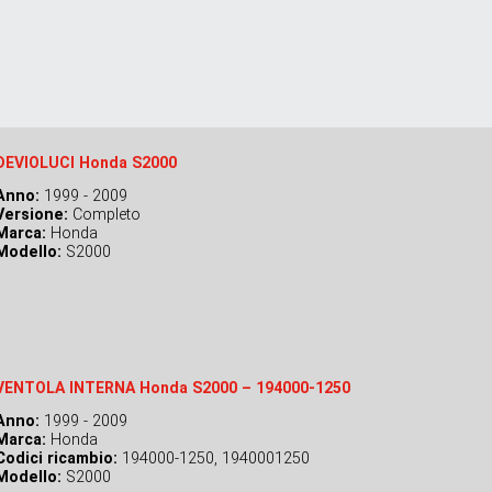
DEVIOLUCI Honda S2000
Anno:
1999 - 2009
Versione:
Completo
Marca:
Honda
Modello:
S2000
VENTOLA INTERNA Honda S2000 – 194000-1250
Anno:
1999 - 2009
Marca:
Honda
Codici ricambio:
194000-1250, 1940001250
Modello:
S2000