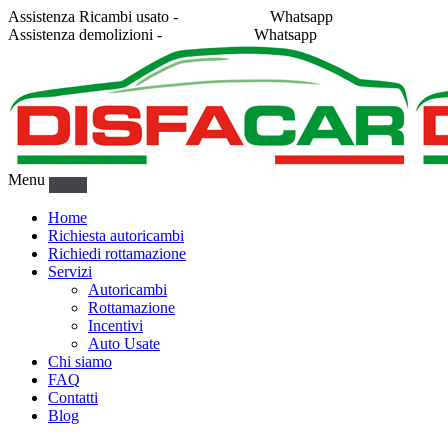
Assistenza Ricambi usato -
338 2878043
Whatsapp
Assistenza demolizioni -
375 5367916
Whatsapp
Menu
Home
Richiesta autoricambi
Richiedi rottamazione
Servizi
Autoricambi
Rottamazione
Incentivi
Auto Usate
Chi siamo
FAQ
Contatti
Blog