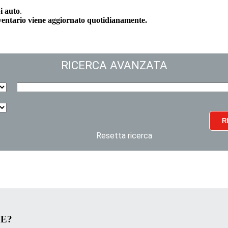
i auto
.
nventario viene aggiornato quotidianamente.
RICERCA AVANZATA
R
Resetta ricerca
VE?