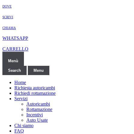
DOVE
SCRIVI
CHIAMA
WHATSAPP
CARRELLO
Menù
Search
Menu
Home
Richiesta autoricambi
Richiedi rottamazione
Servizi
Autoricambi
Rottamazione
Incentivi
Auto Usate
Chi siamo
FAQ