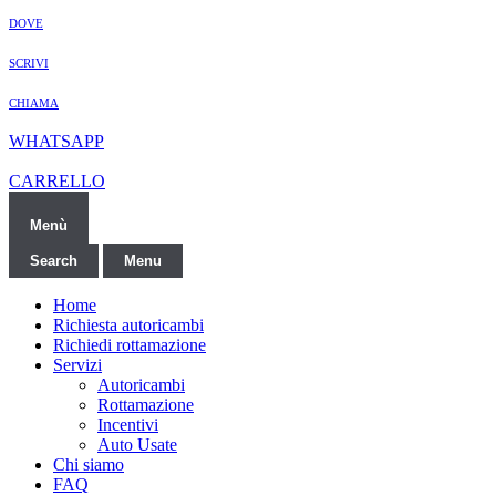
DOVE
SCRIVI
CHIAMA
WHATSAPP
CARRELLO
Menù
Search
Menu
Home
Richiesta autoricambi
Richiedi rottamazione
Servizi
Autoricambi
Rottamazione
Incentivi
Auto Usate
Chi siamo
FAQ