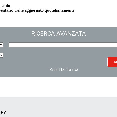
i auto
.
nventario viene aggiornato quotidianamente.
RICERCA AVANZATA
R
Resetta ricerca
VE?