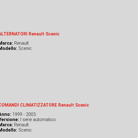
ALTERNATORI Renault Scenic
Marca:
Renault
Modello:
Scenic
COMANDI CLIMATIZZATORE Renault Scenic
Anno:
1999 - 2003
Versione:
I serie automatico
Marca:
Renault
Modello:
Scenic