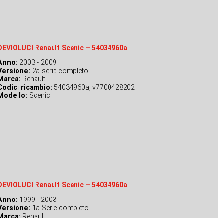
DEVIOLUCI Renault Scenic – 54034960a
Anno:
2003 - 2009
Versione:
2a serie completo
Marca:
Renault
Codici ricambio:
54034960a, v7700428202
Modello:
Scenic
DEVIOLUCI Renault Scenic – 54034960a
Anno:
1999 - 2003
Versione:
1a Serie completo
Marca:
Renault