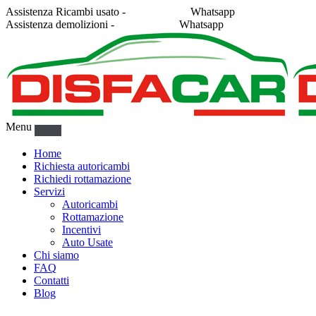
Assistenza Ricambi usato -
338 2878043
Whatsapp
Assistenza demolizioni -
375 5367916
Whatsapp
Menu
Home
Richiesta autoricambi
Richiedi rottamazione
Servizi
Autoricambi
Rottamazione
Incentivi
Auto Usate
Chi siamo
FAQ
Contatti
Blog