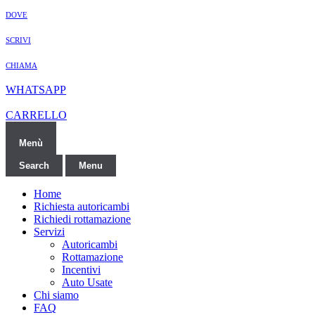
DOVE
SCRIVI
CHIAMA
WHATSAPP
CARRELLO
Menù
Search
Menu
Home
Richiesta autoricambi
Richiedi rottamazione
Servizi
Autoricambi
Rottamazione
Incentivi
Auto Usate
Chi siamo
FAQ