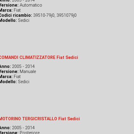
Anno:
2005 - 2014
Versione:
Automatico
Marca:
Fiat
Codici ricambio:
39510-79j0, 3951079j0
Modello:
Sedici
COMANDI CLIMATIZZATORE Fiat Sedici
Anno:
2005 - 2014
Versione:
Manuale
Marca:
Fiat
Modello:
Sedici
MOTORINO TERGICRISTALLO Fiat Sedici
Anno:
2005 - 2014
Versione:
Posteriore