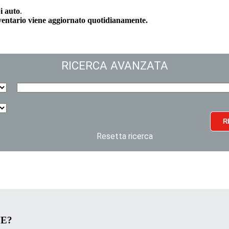
i auto
.
nventario viene aggiornato quotidianamente.
RICERCA AVANZATA
R
Resetta ricerca
VE?