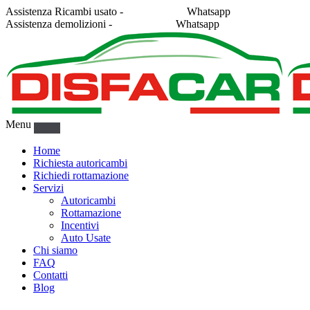
Assistenza Ricambi usato -
338 2878043
Whatsapp
Assistenza demolizioni -
375 5367916
Whatsapp
Menu
Home
Richiesta autoricambi
Richiedi rottamazione
Servizi
Autoricambi
Rottamazione
Incentivi
Auto Usate
Chi siamo
FAQ
Contatti
Blog