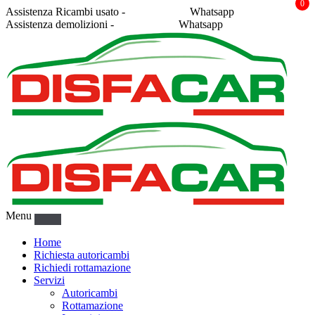
0
Assistenza Ricambi usato -
338 2878043
Whatsapp
Assistenza demolizioni -
375 5367916
Whatsapp
Menu
Home
Richiesta autoricambi
Richiedi rottamazione
Servizi
Autoricambi
Rottamazione