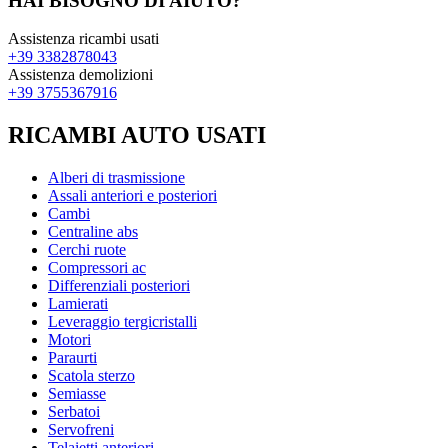
HAI BISOGNO DI AIUTO?
Assistenza ricambi usati
+39 3382878043
Assistenza demolizioni
+39 3755367916
RICAMBI AUTO USATI
Alberi di trasmissione
Assali anteriori e posteriori
Cambi
Centraline abs
Cerchi ruote
Compressori ac
Differenziali posteriori
Lamierati
Leveraggio tergicristalli
Motori
Paraurti
Scatola sterzo
Semiasse
Serbatoi
Servofreni
Telaietti anteriori