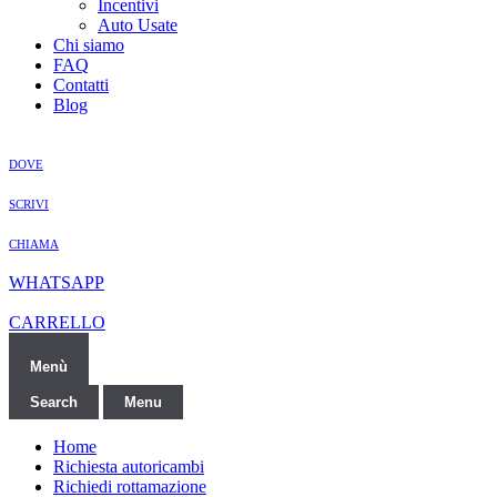
Incentivi
Auto Usate
Chi siamo
FAQ
Contatti
Blog
DOVE
SCRIVI
CHIAMA
WHATSAPP
CARRELLO
Menù
Search
Menu
Home
Richiesta autoricambi
Richiedi rottamazione