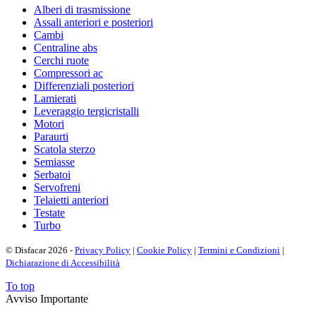
Alberi di trasmissione
Assali anteriori e posteriori
Cambi
Centraline abs
Cerchi ruote
Compressori ac
Differenziali posteriori
Lamierati
Leveraggio tergicristalli
Motori
Paraurti
Scatola sterzo
Semiasse
Serbatoi
Servofreni
Telaietti anteriori
Testate
Turbo
© Disfacar 2026 -
Privacy Policy
|
Cookie Policy
|
Termini e Condizioni
|
Dichiarazione di Accessibilità
To top
Avviso Importante