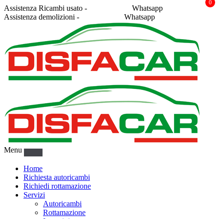
0
Assistenza Ricambi usato -
338 2878043
Whatsapp
Assistenza demolizioni -
375 5367916
Whatsapp
Menu
Home
Richiesta autoricambi
Richiedi rottamazione
Servizi
Autoricambi
Rottamazione