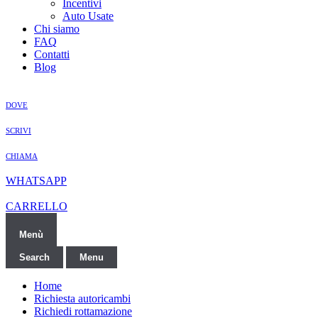
Incentivi
Auto Usate
Chi siamo
FAQ
Contatti
Blog
DOVE
SCRIVI
CHIAMA
WHATSAPP
CARRELLO
Menù
Search
Menu
Home
Richiesta autoricambi
Richiedi rottamazione