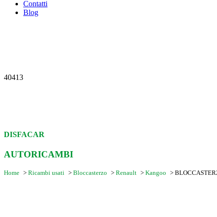
Contatti
Blog
40413
DISFACAR
AUTORICAMBI
Home
>
Ricambi usati
>
Bloccasterzo
>
Renault
>
Kangoo
>
BLOCCASTERZO