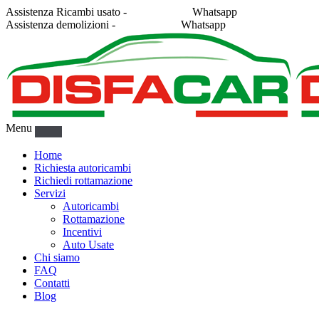
Assistenza Ricambi usato -
338 2878043
Whatsapp
Assistenza demolizioni -
375 5367916
Whatsapp
Menu
Home
Richiesta autoricambi
Richiedi rottamazione
Servizi
Autoricambi
Rottamazione
Incentivi
Auto Usate
Chi siamo
FAQ
Contatti
Blog