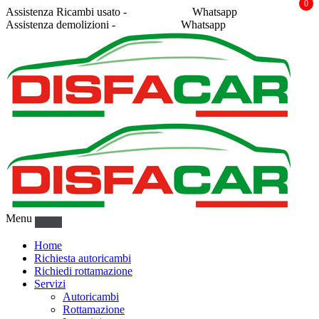
0
Assistenza Ricambi usato -
338 2878043
Whatsapp
Assistenza demolizioni -
375 5367916
Whatsapp
Menu
Home
Richiesta autoricambi
Richiedi rottamazione
Servizi
Autoricambi
Rottamazione