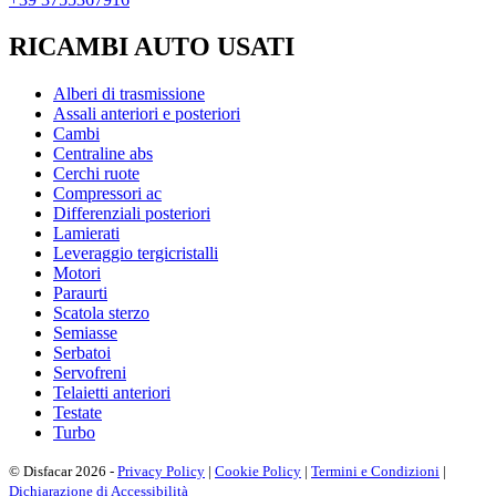
RICAMBI AUTO USATI
Alberi di trasmissione
Assali anteriori e posteriori
Cambi
Centraline abs
Cerchi ruote
Compressori ac
Differenziali posteriori
Lamierati
Leveraggio tergicristalli
Motori
Paraurti
Scatola sterzo
Semiasse
Serbatoi
Servofreni
Telaietti anteriori
Testate
Turbo
© Disfacar 2026 -
Privacy Policy
|
Cookie Policy
|
Termini e Condizioni
|
Dichiarazione di Accessibilità