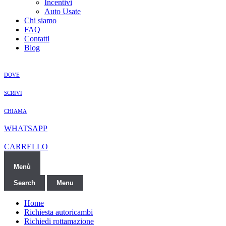
Incentivi
Auto Usate
Chi siamo
FAQ
Contatti
Blog
DOVE
SCRIVI
CHIAMA
WHATSAPP
CARRELLO
Menù
Search
Menu
Home
Richiesta autoricambi
Richiedi rottamazione