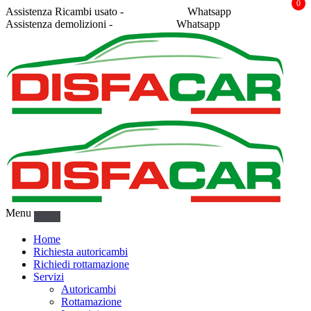
0
Assistenza Ricambi usato -
338 2878043
Whatsapp
Assistenza demolizioni -
375 5367916
Whatsapp
Menu
Home
Richiesta autoricambi
Richiedi rottamazione
Servizi
Autoricambi
Rottamazione