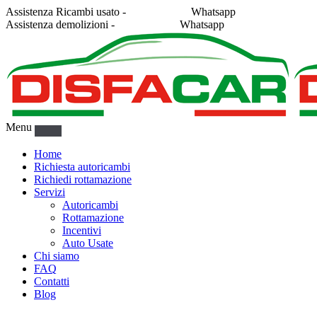
Assistenza Ricambi usato -
338 2878043
Whatsapp
Assistenza demolizioni -
375 5367916
Whatsapp
Menu
Home
Richiesta autoricambi
Richiedi rottamazione
Servizi
Autoricambi
Rottamazione
Incentivi
Auto Usate
Chi siamo
FAQ
Contatti
Blog