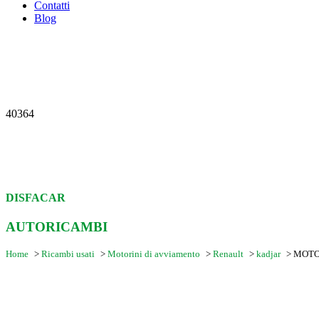
Contatti
Blog
40364
DISFACAR
AUTORICAMBI
Home
>
Ricambi usati
>
Motorini di avviamento
>
Renault
>
kadjar
>
MOTOR