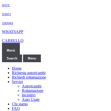
DOVE
SCRIVI
CHIAMA
WHATSAPP
CARRELLO
Menù
Search
Menu
Home
Richiesta autoricambi
Richiedi rottamazione
Servizi
Autoricambi
Rottamazione
Incentivi
Auto Usate
Chi siamo
FAQ