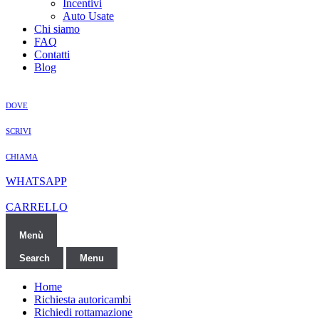
Incentivi
Auto Usate
Chi siamo
FAQ
Contatti
Blog
DOVE
SCRIVI
CHIAMA
WHATSAPP
CARRELLO
Menù
Search
Menu
Home
Richiesta autoricambi
Richiedi rottamazione