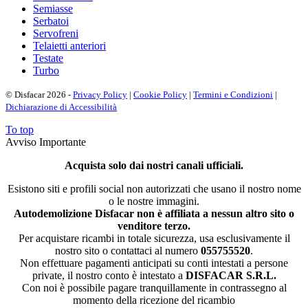
Semiasse
Serbatoi
Servofreni
Telaietti anteriori
Testate
Turbo
© Disfacar 2026 -
Privacy Policy
|
Cookie Policy
|
Termini e Condizioni
|
Dichiarazione di Accessibilità
To top
Avviso Importante
Acquista solo dai nostri canali ufficiali.
Esistono siti e profili social non autorizzati che usano il nostro nome
o le nostre immagini.
Autodemolizione Disfacar non è affiliata a nessun altro sito o
venditore terzo.
Per acquistare ricambi in totale sicurezza, usa esclusivamente il
nostro sito o contattaci al numero
055755520
.
Non effettuare pagamenti anticipati su conti intestati a persone
private, il nostro conto è intestato a
DISFACAR S.R.L.
Con noi è possibile pagare tranquillamente in contrassegno al
momento della ricezione del ricambio