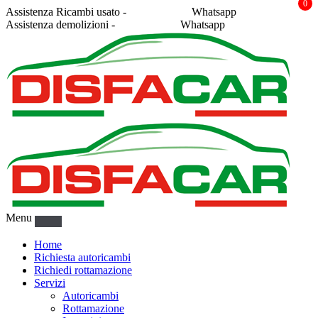
0
Assistenza Ricambi usato -
338 2878043
Whatsapp
Assistenza demolizioni -
375 5367916
Whatsapp
Menu
Home
Richiesta autoricambi
Richiedi rottamazione
Servizi
Autoricambi
Rottamazione