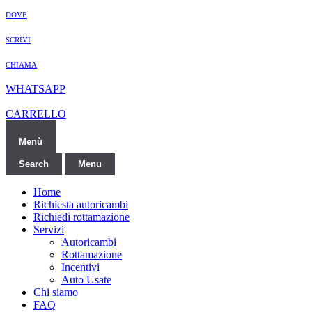
DOVE
SCRIVI
CHIAMA
WHATSAPP
CARRELLO
Menù
Search
Menu
Home
Richiesta autoricambi
Richiedi rottamazione
Servizi
Autoricambi
Rottamazione
Incentivi
Auto Usate
Chi siamo
FAQ