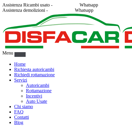
Assistenza Ricambi usato -
338 2878043
Whatsapp
Assistenza demolizioni -
375 5367916
Whatsapp
Menu
Home
Richiesta autoricambi
Richiedi rottamazione
Servizi
Autoricambi
Rottamazione
Incentivi
Auto Usate
Chi siamo
FAQ
Contatti
Blog