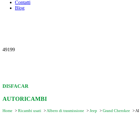
Contatti
Blog
49199
DISFACAR
AUTORICAMBI
Home
>
Ricambi usati
>
Albero di trasmissione
>
Jeep
>
Grand Cherokee
>
A