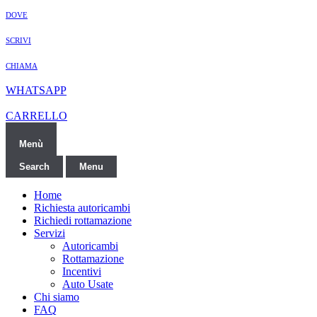
DOVE
SCRIVI
CHIAMA
WHATSAPP
CARRELLO
Menù
Search
Menu
Home
Richiesta autoricambi
Richiedi rottamazione
Servizi
Autoricambi
Rottamazione
Incentivi
Auto Usate
Chi siamo
FAQ