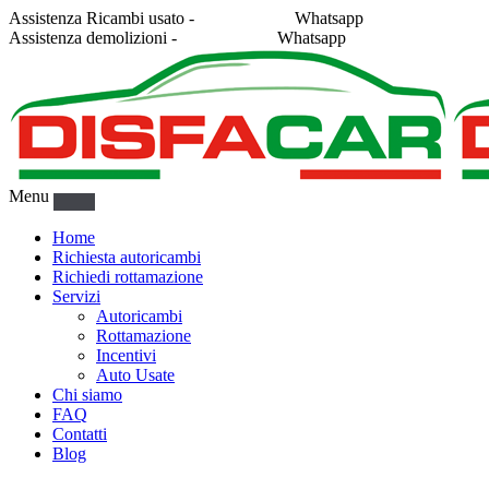
Assistenza Ricambi usato -
338 2878043
Whatsapp
Assistenza demolizioni -
375 5367916
Whatsapp
Menu
Home
Richiesta autoricambi
Richiedi rottamazione
Servizi
Autoricambi
Rottamazione
Incentivi
Auto Usate
Chi siamo
FAQ
Contatti
Blog