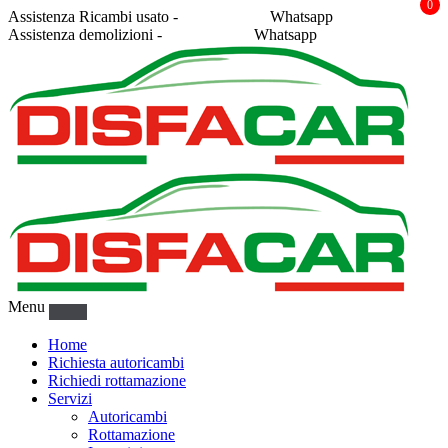
0
Assistenza Ricambi usato -
338 2878043
Whatsapp
Assistenza demolizioni -
375 5367916
Whatsapp
Menu
Home
Richiesta autoricambi
Richiedi rottamazione
Servizi
Autoricambi
Rottamazione