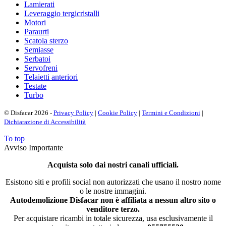
Lamierati
Leveraggio tergicristalli
Motori
Paraurti
Scatola sterzo
Semiasse
Serbatoi
Servofreni
Telaietti anteriori
Testate
Turbo
© Disfacar 2026 -
Privacy Policy
|
Cookie Policy
|
Termini e Condizioni
|
Dichiarazione di Accessibilità
To top
Avviso Importante
Acquista solo dai nostri canali ufficiali.
Esistono siti e profili social non autorizzati che usano il nostro nome
o le nostre immagini.
Autodemolizione Disfacar non è affiliata a nessun altro sito o
venditore terzo.
Per acquistare ricambi in totale sicurezza, usa esclusivamente il