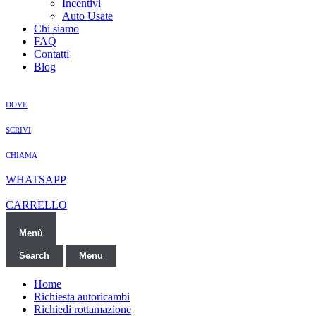
Incentivi
Auto Usate
Chi siamo
FAQ
Contatti
Blog
DOVE
SCRIVI
CHIAMA
WHATSAPP
CARRELLO
Menù
Search
Menu
Home
Richiesta autoricambi
Richiedi rottamazione