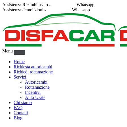
Assistenza Ricambi usato -
338 2878043
Whatsapp
Assistenza demolizioni -
375 5367916
Whatsapp
Menu
Home
Richiesta autoricambi
Richiedi rottamazione
Servizi
Autoricambi
Rottamazione
Incentivi
Auto Usate
Chi siamo
FAQ
Contatti
Blog