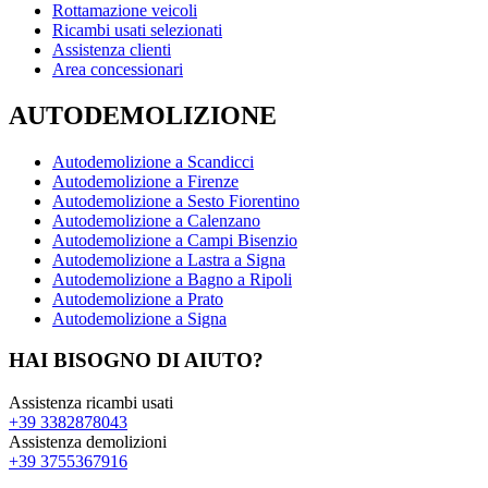
Rottamazione veicoli
Ricambi usati selezionati
Assistenza clienti
Area concessionari
AUTODEMOLIZIONE
Autodemolizione a Scandicci
Autodemolizione a Firenze
Autodemolizione a Sesto Fiorentino
Autodemolizione a Calenzano
Autodemolizione a Campi Bisenzio
Autodemolizione a Lastra a Signa
Autodemolizione a Bagno a Ripoli
Autodemolizione a Prato
Autodemolizione a Signa
HAI BISOGNO DI AIUTO?
Assistenza ricambi usati
+39 3382878043
Assistenza demolizioni
+39 3755367916