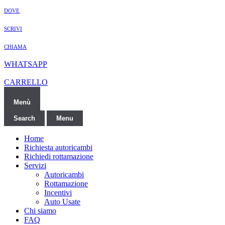
DOVE
SCRIVI
CHIAMA
WHATSAPP
CARRELLO
Menù
Search
Menu
Home
Richiesta autoricambi
Richiedi rottamazione
Servizi
Autoricambi
Rottamazione
Incentivi
Auto Usate
Chi siamo
FAQ