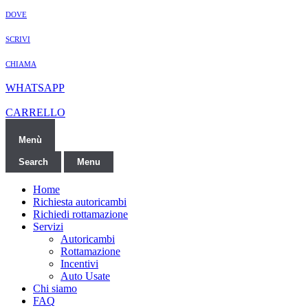
DOVE
SCRIVI
CHIAMA
WHATSAPP
CARRELLO
Menù
Search
Menu
Home
Richiesta autoricambi
Richiedi rottamazione
Servizi
Autoricambi
Rottamazione
Incentivi
Auto Usate
Chi siamo
FAQ