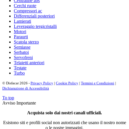
Centraline abs
Cerchi ruote
Compressori ac
Differenziali posteriori
Lamierati
Leveraggio tergicristalli
Motori
Paraurti
Scatola sterzo
Semiasse
Serbatoi
Servofreni
Telaietti anteriori
Testate
Turbo
© Disfacar 2026 -
Privacy Policy
|
Cookie Policy
|
Termini e Condizioni
|
Dichiarazione di Accessibilità
To top
Avviso Importante
Acquista solo dai nostri canali ufficiali.
Esistono siti e profili social non autorizzati che usano il nostro nome
o le nostre immagini.