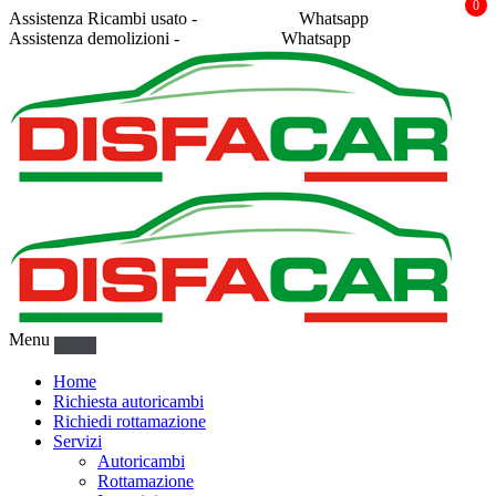
0
Assistenza Ricambi usato -
338 2878043
Whatsapp
Assistenza demolizioni -
375 5367916
Whatsapp
Menu
Home
Richiesta autoricambi
Richiedi rottamazione
Servizi
Autoricambi
Rottamazione