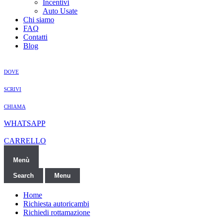
Incentivi
Auto Usate
Chi siamo
FAQ
Contatti
Blog
DOVE
SCRIVI
CHIAMA
WHATSAPP
CARRELLO
Menù
Search
Menu
Home
Richiesta autoricambi
Richiedi rottamazione