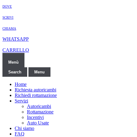
DOVE
SCRIVI
CHIAMA
WHATSAPP
CARRELLO
Menù
Search
Menu
Home
Richiesta autoricambi
Richiedi rottamazione
Servizi
Autoricambi
Rottamazione
Incentivi
Auto Usate
Chi siamo
FAQ