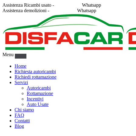
Assistenza Ricambi usato -
338 2878043
Whatsapp
Assistenza demolizioni -
375 5367916
Whatsapp
Menu
Home
Richiesta autoricambi
Richiedi rottamazione
Servizi
Autoricambi
Rottamazione
Incentivi
Auto Usate
Chi siamo
FAQ
Contatti
Blog