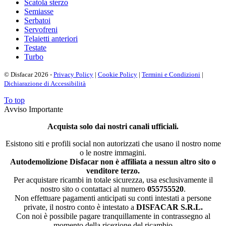
Scatola sterzo
Semiasse
Serbatoi
Servofreni
Telaietti anteriori
Testate
Turbo
© Disfacar 2026 -
Privacy Policy
|
Cookie Policy
|
Termini e Condizioni
|
Dichiarazione di Accessibilità
To top
Avviso Importante
Acquista solo dai nostri canali ufficiali.
Esistono siti e profili social non autorizzati che usano il nostro nome
o le nostre immagini.
Autodemolizione Disfacar non è affiliata a nessun altro sito o
venditore terzo.
Per acquistare ricambi in totale sicurezza, usa esclusivamente il
nostro sito o contattaci al numero
055755520
.
Non effettuare pagamenti anticipati su conti intestati a persone
private, il nostro conto è intestato a
DISFACAR S.R.L.
Con noi è possibile pagare tranquillamente in contrassegno al
momento della ricezione del ricambio