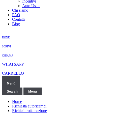
Incentivi
Auto Usate
Chi siamo
FAQ
Contatti
Blog
DOVE
SCRIVI
CHIAMA
WHATSAPP
CARRELLO
Menù
Search
Menu
Home
Richiesta autoricambi
Richiedi rottamazione