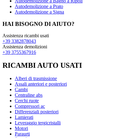
Autodemolizione a Bagno a Ripoli
Autodemolizione a Prato
Autodemolizione a Signa
HAI BISOGNO DI AIUTO?
Assistenza ricambi usati
+39 3382878043
Assistenza demolizioni
+39 3755367916
RICAMBI AUTO USATI
Alberi di trasmissione
Assali anteriori e posteriori
Cambi
Centraline abs
Cerchi ruote
Compressori ac
Differenziali posteriori
Lamierati
Leveraggio tergicristalli
Motori
Paraurti