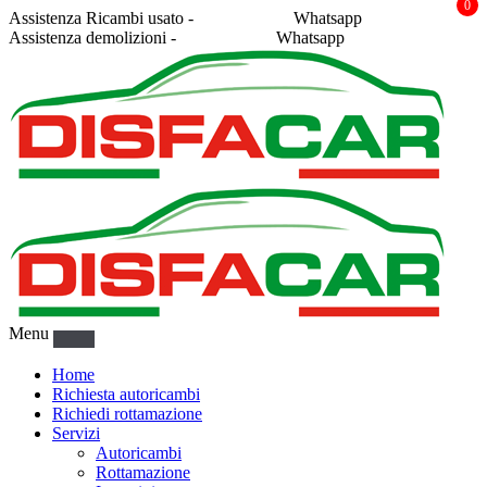
0
Assistenza Ricambi usato -
338 2878043
Whatsapp
Assistenza demolizioni -
375 5367916
Whatsapp
Menu
Home
Richiesta autoricambi
Richiedi rottamazione
Servizi
Autoricambi
Rottamazione