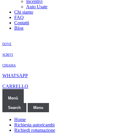
Incentivi
Auto Usate
Chi siamo
FAQ
Contatti
Blog
DOVE
SCRIVI
CHIAMA
WHATSAPP
CARRELLO
Menù
Search
Menu
Home
Richiesta autoricambi
Richiedi rottamazione