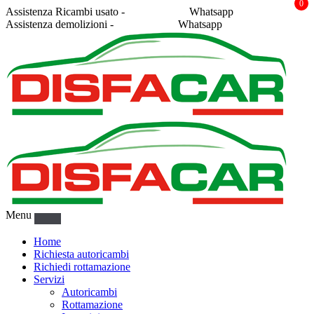
0
Assistenza Ricambi usato -
338 2878043
Whatsapp
Assistenza demolizioni -
375 5367916
Whatsapp
Menu
Home
Richiesta autoricambi
Richiedi rottamazione
Servizi
Autoricambi
Rottamazione