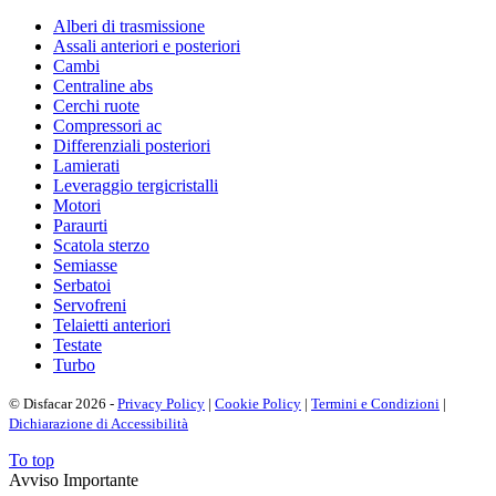
Alberi di trasmissione
Assali anteriori e posteriori
Cambi
Centraline abs
Cerchi ruote
Compressori ac
Differenziali posteriori
Lamierati
Leveraggio tergicristalli
Motori
Paraurti
Scatola sterzo
Semiasse
Serbatoi
Servofreni
Telaietti anteriori
Testate
Turbo
© Disfacar 2026 -
Privacy Policy
|
Cookie Policy
|
Termini e Condizioni
|
Dichiarazione di Accessibilità
To top
Avviso Importante