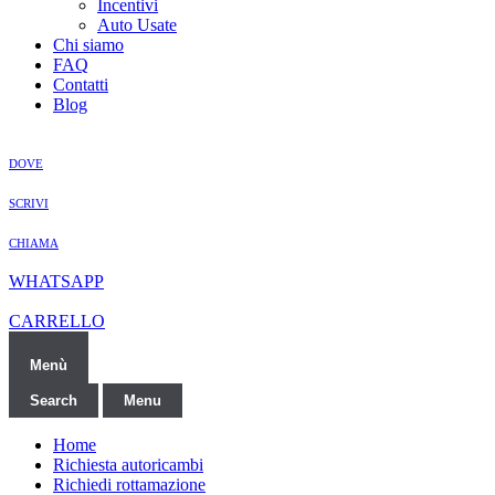
Incentivi
Auto Usate
Chi siamo
FAQ
Contatti
Blog
DOVE
SCRIVI
CHIAMA
WHATSAPP
CARRELLO
Menù
Search
Menu
Home
Richiesta autoricambi
Richiedi rottamazione