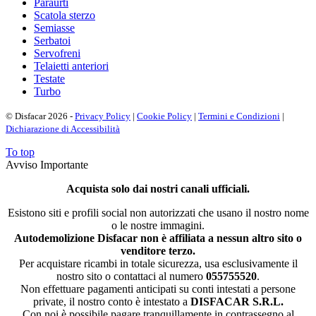
Paraurti
Scatola sterzo
Semiasse
Serbatoi
Servofreni
Telaietti anteriori
Testate
Turbo
© Disfacar 2026 -
Privacy Policy
|
Cookie Policy
|
Termini e Condizioni
|
Dichiarazione di Accessibilità
To top
Avviso Importante
Acquista solo dai nostri canali ufficiali.
Esistono siti e profili social non autorizzati che usano il nostro nome
o le nostre immagini.
Autodemolizione Disfacar non è affiliata a nessun altro sito o
venditore terzo.
Per acquistare ricambi in totale sicurezza, usa esclusivamente il
nostro sito o contattaci al numero
055755520
.
Non effettuare pagamenti anticipati su conti intestati a persone
private, il nostro conto è intestato a
DISFACAR S.R.L.
Con noi è possibile pagare tranquillamente in contrassegno al