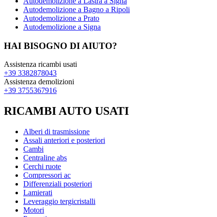
Autodemolizione a Lastra a Signa
Autodemolizione a Bagno a Ripoli
Autodemolizione a Prato
Autodemolizione a Signa
HAI BISOGNO DI AIUTO?
Assistenza ricambi usati
+39 3382878043
Assistenza demolizioni
+39 3755367916
RICAMBI AUTO USATI
Alberi di trasmissione
Assali anteriori e posteriori
Cambi
Centraline abs
Cerchi ruote
Compressori ac
Differenziali posteriori
Lamierati
Leveraggio tergicristalli
Motori