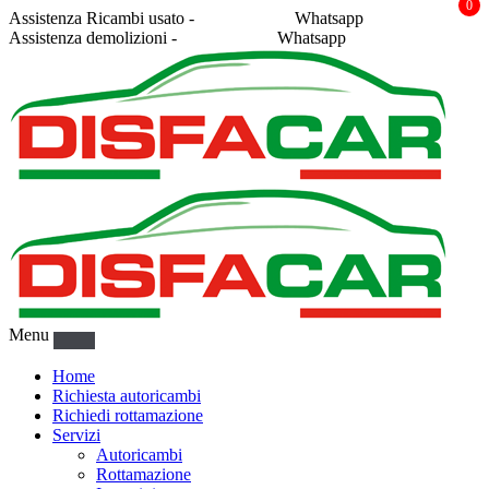
0
Assistenza Ricambi usato -
338 2878043
Whatsapp
Assistenza demolizioni -
375 5367916
Whatsapp
Menu
Home
Richiesta autoricambi
Richiedi rottamazione
Servizi
Autoricambi
Rottamazione