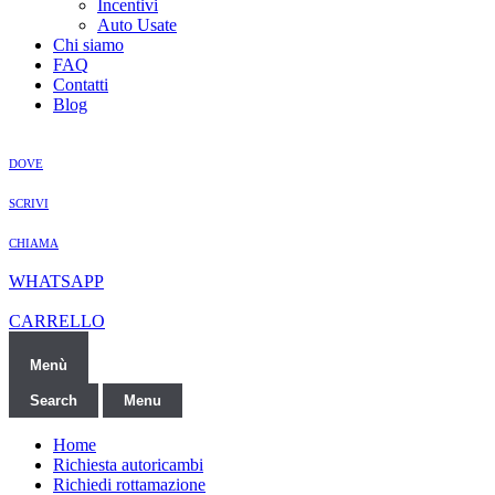
Incentivi
Auto Usate
Chi siamo
FAQ
Contatti
Blog
DOVE
SCRIVI
CHIAMA
WHATSAPP
CARRELLO
Menù
Search
Menu
Home
Richiesta autoricambi
Richiedi rottamazione