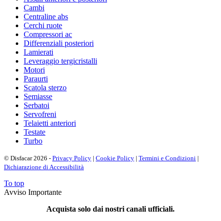
Cambi
Centraline abs
Cerchi ruote
Compressori ac
Differenziali posteriori
Lamierati
Leveraggio tergicristalli
Motori
Paraurti
Scatola sterzo
Semiasse
Serbatoi
Servofreni
Telaietti anteriori
Testate
Turbo
© Disfacar 2026 -
Privacy Policy
|
Cookie Policy
|
Termini e Condizioni
|
Dichiarazione di Accessibilità
To top
Avviso Importante
Acquista solo dai nostri canali ufficiali.