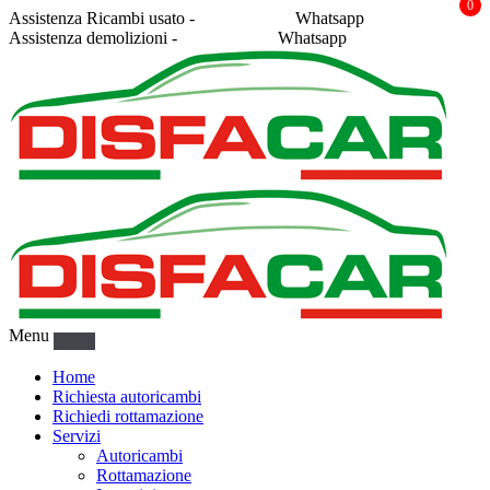
0
Assistenza Ricambi usato -
338 2878043
Whatsapp
Assistenza demolizioni -
375 5367916
Whatsapp
Menu
Home
Richiesta autoricambi
Richiedi rottamazione
Servizi
Autoricambi
Rottamazione