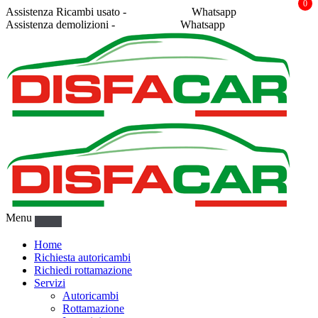
0
Assistenza Ricambi usato -
338 2878043
Whatsapp
Assistenza demolizioni -
375 5367916
Whatsapp
Menu
Home
Richiesta autoricambi
Richiedi rottamazione
Servizi
Autoricambi
Rottamazione