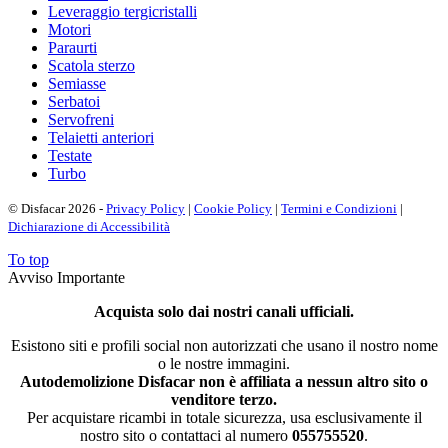
Leveraggio tergicristalli
Motori
Paraurti
Scatola sterzo
Semiasse
Serbatoi
Servofreni
Telaietti anteriori
Testate
Turbo
© Disfacar 2026 -
Privacy Policy
|
Cookie Policy
|
Termini e Condizioni
|
Dichiarazione di Accessibilità
To top
Avviso Importante
Acquista solo dai nostri canali ufficiali.
Esistono siti e profili social non autorizzati che usano il nostro nome
o le nostre immagini.
Autodemolizione Disfacar non è affiliata a nessun altro sito o
venditore terzo.
Per acquistare ricambi in totale sicurezza, usa esclusivamente il
nostro sito o contattaci al numero
055755520
.