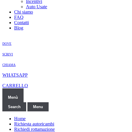
Incentivi
Auto Usate
Chi siamo
FAQ
Contatti
Blog
DOVE
SCRIVI
CHIAMA
WHATSAPP
CARRELLO
Menù
Search
Menu
Home
Richiesta autoricambi
Richiedi rottamazione