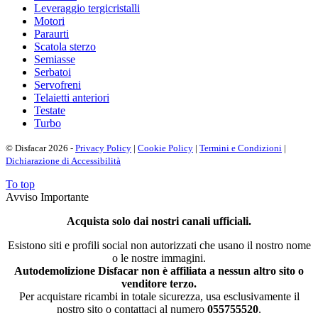
Leveraggio tergicristalli
Motori
Paraurti
Scatola sterzo
Semiasse
Serbatoi
Servofreni
Telaietti anteriori
Testate
Turbo
© Disfacar 2026 -
Privacy Policy
|
Cookie Policy
|
Termini e Condizioni
|
Dichiarazione di Accessibilità
To top
Avviso Importante
Acquista solo dai nostri canali ufficiali.
Esistono siti e profili social non autorizzati che usano il nostro nome
o le nostre immagini.
Autodemolizione Disfacar non è affiliata a nessun altro sito o
venditore terzo.
Per acquistare ricambi in totale sicurezza, usa esclusivamente il
nostro sito o contattaci al numero
055755520
.