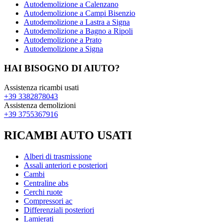
Autodemolizione a Calenzano
Autodemolizione a Campi Bisenzio
Autodemolizione a Lastra a Signa
Autodemolizione a Bagno a Ripoli
Autodemolizione a Prato
Autodemolizione a Signa
HAI BISOGNO DI AIUTO?
Assistenza ricambi usati
+39 3382878043
Assistenza demolizioni
+39 3755367916
RICAMBI AUTO USATI
Alberi di trasmissione
Assali anteriori e posteriori
Cambi
Centraline abs
Cerchi ruote
Compressori ac
Differenziali posteriori
Lamierati