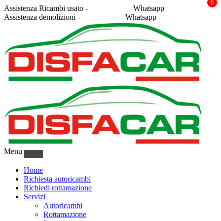
0
Assistenza Ricambi usato -
338 2878043
Whatsapp
Assistenza demolizioni -
375 5367916
Whatsapp
Menu
Home
Richiesta autoricambi
Richiedi rottamazione
Servizi
Autoricambi
Rottamazione