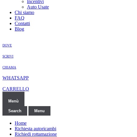
Incentivi
Auto Usate
Chi siamo
FAQ
Contatti
Blog
DOVE
SCRIVI
CHIAMA
WHATSAPP
CARRELLO
Menù
Search
Menu
Home
Richiesta autoricambi
Richiedi rottamazione