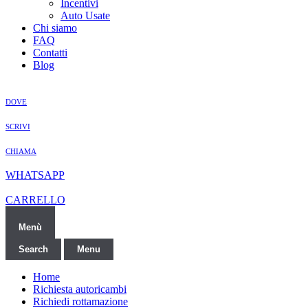
Incentivi
Auto Usate
Chi siamo
FAQ
Contatti
Blog
DOVE
SCRIVI
CHIAMA
WHATSAPP
CARRELLO
Menù
Search
Menu
Home
Richiesta autoricambi
Richiedi rottamazione