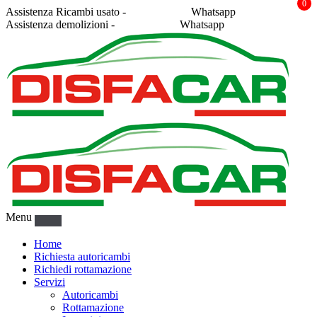
0
Assistenza Ricambi usato -
338 2878043
Whatsapp
Assistenza demolizioni -
375 5367916
Whatsapp
Menu
Home
Richiesta autoricambi
Richiedi rottamazione
Servizi
Autoricambi
Rottamazione