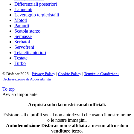
Differenziali posteriori
Lamierati
Leveraggio tergicristalli
Motori
Paraurti
Scatola sterzo
Semiasse
Serbatoi
Servofreni
Telaietti anteriori
Testate
Turbo
© Disfacar 2026 -
Privacy Policy
|
Cookie Policy
|
Termini e Condizioni
|
Dichiarazione di Accessibilità
To top
Avviso Importante
Acquista solo dai nostri canali ufficiali.
Esistono siti e profili social non autorizzati che usano il nostro nome
o le nostre immagini.
Autodemolizione Disfacar non è affiliata a nessun altro sito o
venditore terzo.