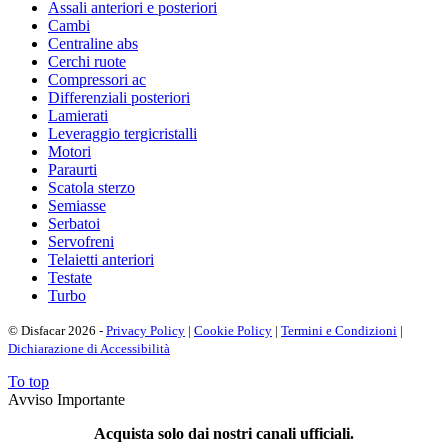
Assali anteriori e posteriori
Cambi
Centraline abs
Cerchi ruote
Compressori ac
Differenziali posteriori
Lamierati
Leveraggio tergicristalli
Motori
Paraurti
Scatola sterzo
Semiasse
Serbatoi
Servofreni
Telaietti anteriori
Testate
Turbo
© Disfacar 2026 -
Privacy Policy
|
Cookie Policy
|
Termini e Condizioni
|
Dichiarazione di Accessibilità
To top
Avviso Importante
Acquista solo dai nostri canali ufficiali.