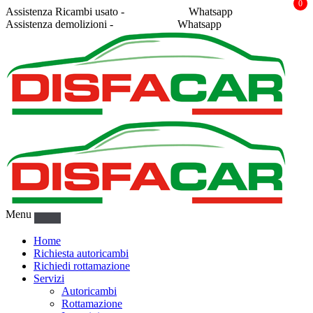
0
Assistenza Ricambi usato -
338 2878043
Whatsapp
Assistenza demolizioni -
375 5367916
Whatsapp
Menu
Home
Richiesta autoricambi
Richiedi rottamazione
Servizi
Autoricambi
Rottamazione