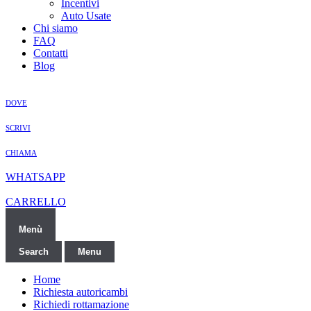
Incentivi
Auto Usate
Chi siamo
FAQ
Contatti
Blog
DOVE
SCRIVI
CHIAMA
WHATSAPP
CARRELLO
Menù
Search
Menu
Home
Richiesta autoricambi
Richiedi rottamazione