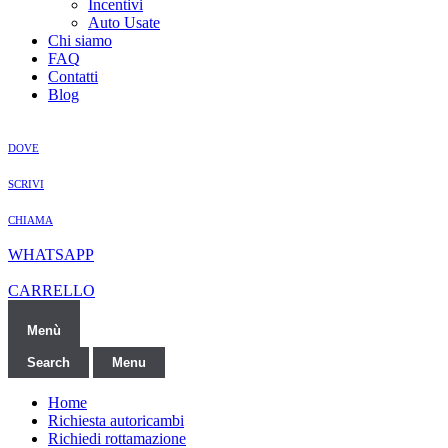
Incentivi
Auto Usate
Chi siamo
FAQ
Contatti
Blog
DOVE
SCRIVI
CHIAMA
WHATSAPP
CARRELLO
Menù
Search
Menu
Home
Richiesta autoricambi
Richiedi rottamazione