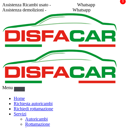
0
Assistenza Ricambi usato -
338 2878043
Whatsapp
Assistenza demolizioni -
375 5367916
Whatsapp
Menu
Home
Richiesta autoricambi
Richiedi rottamazione
Servizi
Autoricambi
Rottamazione