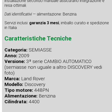
installazione secondo manuale assicurano integrazione e
resa ottimali.
Dati identificativi
— alimentazione: Benzina.
Servizi inclusi:
garanzia 3 mesi
, imballo curato e spedizione
in Italia.
Caratteristiche Tecniche
Categoria:
SEMIASSE
Anno:
2009
Versione:
3ª serie CAMBIO AUTOMATICO
(semiasse non uguale a altro DISCOVERY vedi
foto)
Marca:
Land Rover
Modello:
Discovery
Tipo motore:
448PN
Alimentazione:
Benzina
Cilindrata:
4400