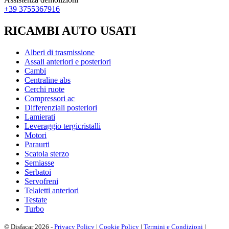
+39 3755367916
RICAMBI AUTO USATI
Alberi di trasmissione
Assali anteriori e posteriori
Cambi
Centraline abs
Cerchi ruote
Compressori ac
Differenziali posteriori
Lamierati
Leveraggio tergicristalli
Motori
Paraurti
Scatola sterzo
Semiasse
Serbatoi
Servofreni
Telaietti anteriori
Testate
Turbo
© Disfacar 2026 -
Privacy Policy
|
Cookie Policy
|
Termini e Condizioni
|