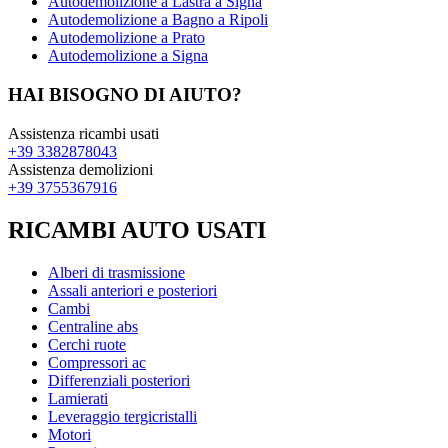
Autodemolizione a Lastra a Signa
Autodemolizione a Bagno a Ripoli
Autodemolizione a Prato
Autodemolizione a Signa
HAI BISOGNO DI AIUTO?
Assistenza ricambi usati
+39 3382878043
Assistenza demolizioni
+39 3755367916
RICAMBI AUTO USATI
Alberi di trasmissione
Assali anteriori e posteriori
Cambi
Centraline abs
Cerchi ruote
Compressori ac
Differenziali posteriori
Lamierati
Leveraggio tergicristalli
Motori