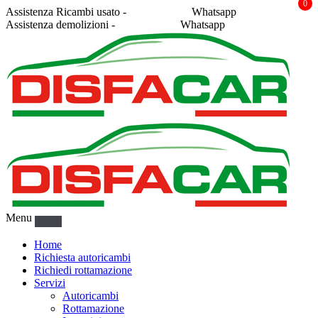
0
Assistenza Ricambi usato -
338 2878043
Whatsapp
Assistenza demolizioni -
375 5367916
Whatsapp
Menu
Home
Richiesta autoricambi
Richiedi rottamazione
Servizi
Autoricambi
Rottamazione