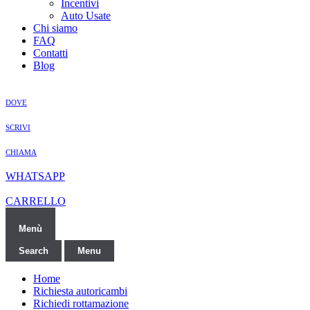
Incentivi
Auto Usate
Chi siamo
FAQ
Contatti
Blog
DOVE
SCRIVI
CHIAMA
WHATSAPP
CARRELLO
Menù
Search
Menu
Home
Richiesta autoricambi
Richiedi rottamazione