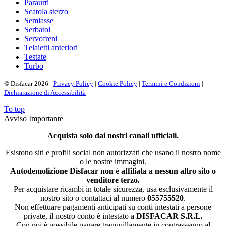
Paraurti
Scatola sterzo
Semiasse
Serbatoi
Servofreni
Telaietti anteriori
Testate
Turbo
© Disfacar 2026 -
Privacy Policy
|
Cookie Policy
|
Termini e Condizioni
|
Dichiarazione di Accessibilità
To top
Avviso Importante
Acquista solo dai nostri canali ufficiali.
Esistono siti e profili social non autorizzati che usano il nostro nome
o le nostre immagini.
Autodemolizione Disfacar non è affiliata a nessun altro sito o
venditore terzo.
Per acquistare ricambi in totale sicurezza, usa esclusivamente il
nostro sito o contattaci al numero
055755520
.
Non effettuare pagamenti anticipati su conti intestati a persone
private, il nostro conto è intestato a
DISFACAR S.R.L.
Con noi è possibile pagare tranquillamente in contrassegno al