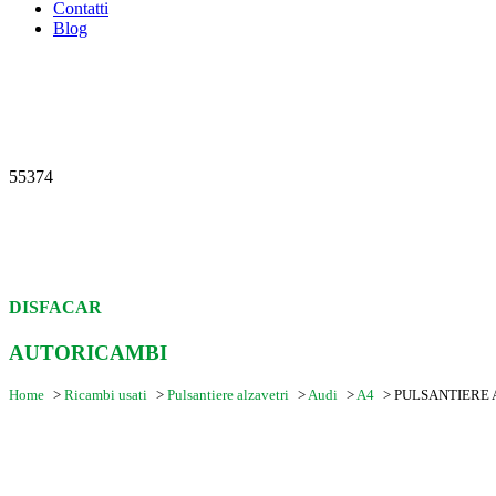
Contatti
Blog
55374
DISFACAR
AUTORICAMBI
Home
>
Ricambi usati
>
Pulsantiere alzavetri
>
Audi
>
A4
>
PULSANTIERE A