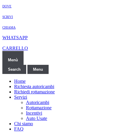
DOVE
SCRIVI
CHIAMA
WHATSAPP
CARRELLO
Menù
Search
Menu
Home
Richiesta autoricambi
Richiedi rottamazione
Servizi
Autoricambi
Rottamazione
Incentivi
Auto Usate
Chi siamo
FAQ