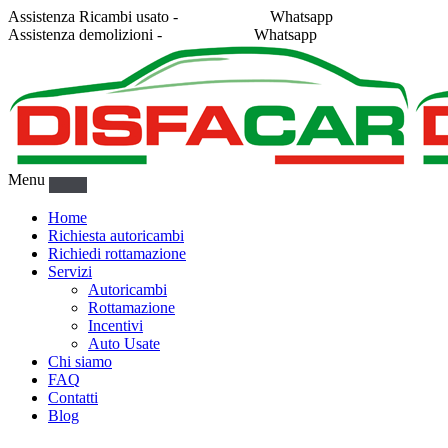
Assistenza Ricambi usato -
338 2878043
Whatsapp
Assistenza demolizioni -
375 5367916
Whatsapp
Menu
Home
Richiesta autoricambi
Richiedi rottamazione
Servizi
Autoricambi
Rottamazione
Incentivi
Auto Usate
Chi siamo
FAQ
Contatti
Blog