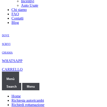
Incentivi
Auto Usate
Chi siamo
FAQ
Contatti
Blog
DOVE
SCRIVI
CHIAMA
WHATSAPP
CARRELLO
Menù
Search
Menu
Home
Richiesta autoricambi
Richiedi rottamazione