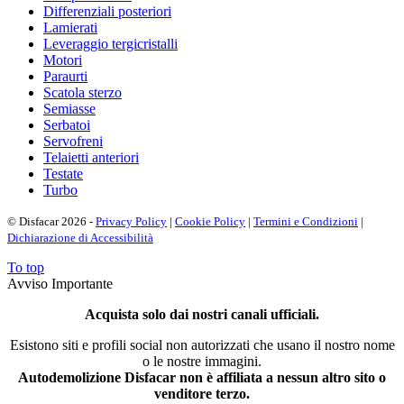
Differenziali posteriori
Lamierati
Leveraggio tergicristalli
Motori
Paraurti
Scatola sterzo
Semiasse
Serbatoi
Servofreni
Telaietti anteriori
Testate
Turbo
© Disfacar 2026 -
Privacy Policy
|
Cookie Policy
|
Termini e Condizioni
|
Dichiarazione di Accessibilità
To top
Avviso Importante
Acquista solo dai nostri canali ufficiali.
Esistono siti e profili social non autorizzati che usano il nostro nome
o le nostre immagini.
Autodemolizione Disfacar non è affiliata a nessun altro sito o
venditore terzo.