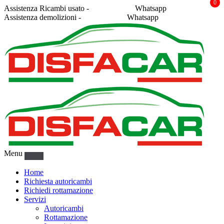
0
Assistenza Ricambi usato -
338 2878043
Whatsapp
Assistenza demolizioni -
375 5367916
Whatsapp
Menu
Home
Richiesta autoricambi
Richiedi rottamazione
Servizi
Autoricambi
Rottamazione