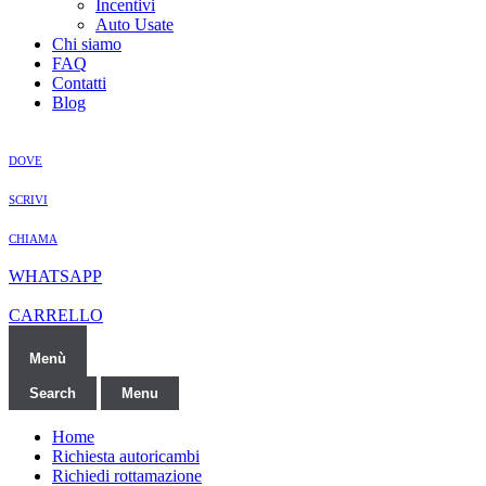
Incentivi
Auto Usate
Chi siamo
FAQ
Contatti
Blog
DOVE
SCRIVI
CHIAMA
WHATSAPP
CARRELLO
Menù
Search
Menu
Home
Richiesta autoricambi
Richiedi rottamazione