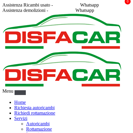
0
Assistenza Ricambi usato -
338 2878043
Whatsapp
Assistenza demolizioni -
375 5367916
Whatsapp
Menu
Home
Richiesta autoricambi
Richiedi rottamazione
Servizi
Autoricambi
Rottamazione