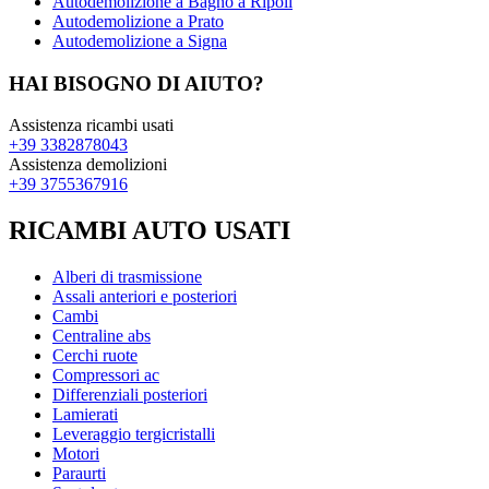
Autodemolizione a Bagno a Ripoli
Autodemolizione a Prato
Autodemolizione a Signa
HAI BISOGNO DI AIUTO?
Assistenza ricambi usati
+39 3382878043
Assistenza demolizioni
+39 3755367916
RICAMBI AUTO USATI
Alberi di trasmissione
Assali anteriori e posteriori
Cambi
Centraline abs
Cerchi ruote
Compressori ac
Differenziali posteriori
Lamierati
Leveraggio tergicristalli
Motori
Paraurti