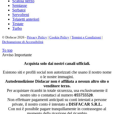
Scatola sterzo
Semiasse
Serbatoi
Servofreni
Telaietti anteriori
Testate
Turbo
© Disfacar 2026 -
Privacy Policy
|
Cookie Policy
|
Termini e Condizioni
|
Dichiarazione di Accessibilità
To top
Avviso Importante
Acquista solo dai nostri canali ufficiali.
Esistono siti e profili social non autorizzati che usano il nostro nome
o le nostre immagini.
Autodemolizione Disfacar non è affiliata a nessun altro sito o
venditore terzo.
Per acquistare ricambi in totale sicurezza, usa esclusivamente il
nostro sito o contattaci al numero
055755520
.
Non effettuare pagamenti anticipati su conti intestati a persone
private, il nostro conto è intestato a
DISFACAR S.R.L.
Con noi è possibile pagare tranquillamente in contrassegno al
momento della ricezione del ricambio