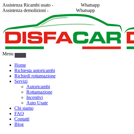
Assistenza Ricambi usato -
338 2878043
Whatsapp
Assistenza demolizioni -
375 5367916
Whatsapp
Menu
Home
Richiesta autoricambi
Richiedi rottamazione
Servizi
Autoricambi
Rottamazione
Incentivi
Auto Usate
Chi siamo
FAQ
Contatti
Blog