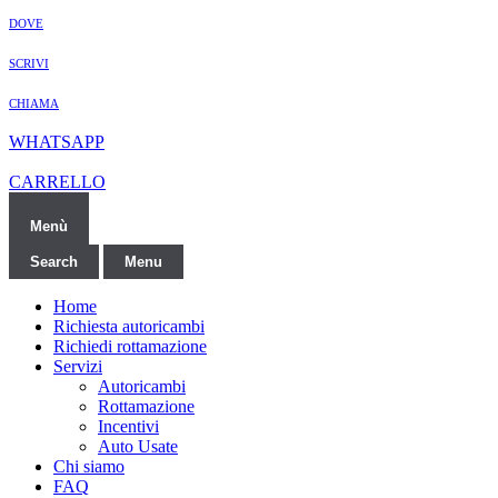
DOVE
SCRIVI
CHIAMA
WHATSAPP
CARRELLO
Menù
Search
Menu
Home
Richiesta autoricambi
Richiedi rottamazione
Servizi
Autoricambi
Rottamazione
Incentivi
Auto Usate
Chi siamo
FAQ