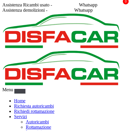
0
Assistenza Ricambi usato -
338 2878043
Whatsapp
Assistenza demolizioni -
375 5367916
Whatsapp
Menu
Home
Richiesta autoricambi
Richiedi rottamazione
Servizi
Autoricambi
Rottamazione