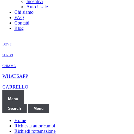
Incentivi
Auto Usate
Chi siamo
FAQ
Contatti
Blog
DOVE
SCRIVI
CHIAMA
WHATSAPP
CARRELLO
Menù
Search
Menu
Home
Richiesta autoricambi
Richiedi rottamazione