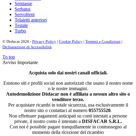
Semiasse
Serbatoi
Servofreni
Telaietti anteriori
Testate
Turbo
© Disfacar 2026 -
Privacy Policy
|
Cookie Policy
|
Termini e Condizioni
|
Dichiarazione di Accessibilità
To top
Avviso Importante
Acquista solo dai nostri canali ufficiali.
Esistono siti e profili social non autorizzati che usano il nostro nome
o le nostre immagini.
Autodemolizione Disfacar non è affiliata a nessun altro sito o
venditore terzo.
Per acquistare ricambi in totale sicurezza, usa esclusivamente il
nostro sito o contattaci al numero
055755520
.
Non effettuare pagamenti anticipati su conti intestati a persone
private, il nostro conto è intestato a
DISFACAR S.R.L.
Con noi è possibile pagare tranquillamente in contrassegno al
momento della ricezione del ricambio