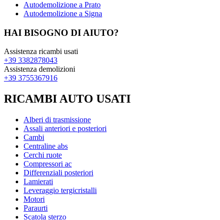
Autodemolizione a Prato
Autodemolizione a Signa
HAI BISOGNO DI AIUTO?
Assistenza ricambi usati
+39 3382878043
Assistenza demolizioni
+39 3755367916
RICAMBI AUTO USATI
Alberi di trasmissione
Assali anteriori e posteriori
Cambi
Centraline abs
Cerchi ruote
Compressori ac
Differenziali posteriori
Lamierati
Leveraggio tergicristalli
Motori
Paraurti
Scatola sterzo