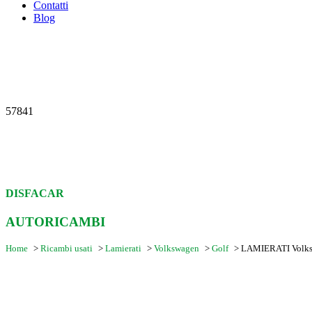
Contatti
Blog
57841
DISFACAR
AUTORICAMBI
Home
>
Ricambi usati
>
Lamierati
>
Volkswagen
>
Golf
>
LAMIERATI Volks