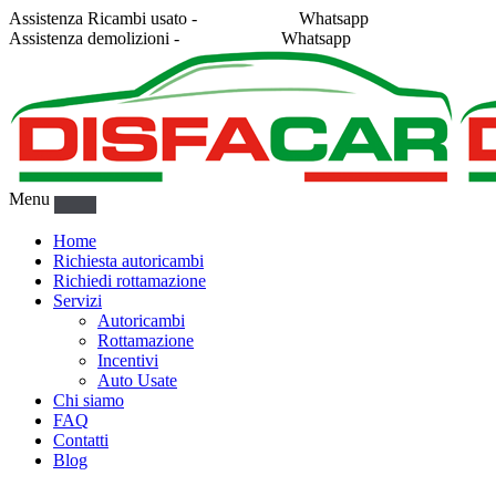
Assistenza Ricambi usato -
338 2878043
Whatsapp
Assistenza demolizioni -
375 5367916
Whatsapp
Menu
Home
Richiesta autoricambi
Richiedi rottamazione
Servizi
Autoricambi
Rottamazione
Incentivi
Auto Usate
Chi siamo
FAQ
Contatti
Blog