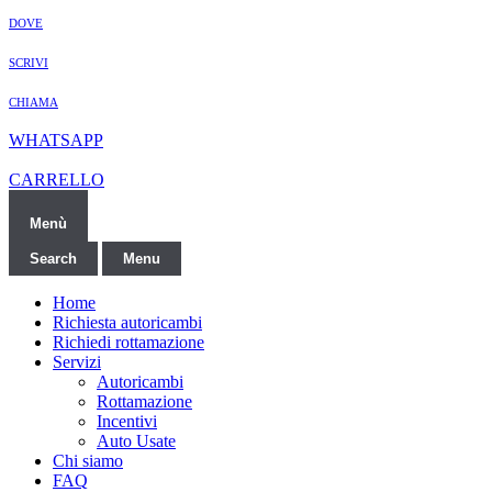
DOVE
SCRIVI
CHIAMA
WHATSAPP
CARRELLO
Menù
Search
Menu
Home
Richiesta autoricambi
Richiedi rottamazione
Servizi
Autoricambi
Rottamazione
Incentivi
Auto Usate
Chi siamo
FAQ