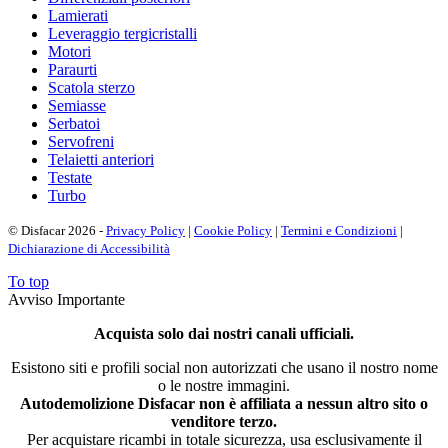
Lamierati
Leveraggio tergicristalli
Motori
Paraurti
Scatola sterzo
Semiasse
Serbatoi
Servofreni
Telaietti anteriori
Testate
Turbo
© Disfacar 2026 -
Privacy Policy
|
Cookie Policy
|
Termini e Condizioni
|
Dichiarazione di Accessibilità
To top
Avviso Importante
Acquista solo dai nostri canali ufficiali.
Esistono siti e profili social non autorizzati che usano il nostro nome
o le nostre immagini.
Autodemolizione Disfacar non è affiliata a nessun altro sito o
venditore terzo.
Per acquistare ricambi in totale sicurezza, usa esclusivamente il