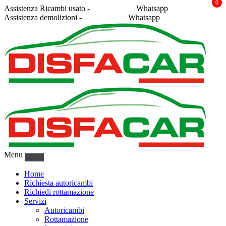
0
Assistenza Ricambi usato -
338 2878043
Whatsapp
Assistenza demolizioni -
375 5367916
Whatsapp
Menu
Home
Richiesta autoricambi
Richiedi rottamazione
Servizi
Autoricambi
Rottamazione