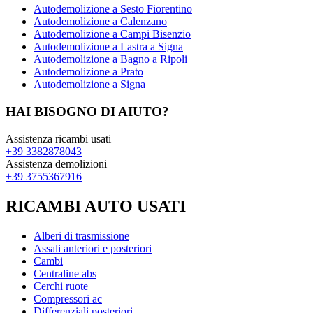
Autodemolizione a Sesto Fiorentino
Autodemolizione a Calenzano
Autodemolizione a Campi Bisenzio
Autodemolizione a Lastra a Signa
Autodemolizione a Bagno a Ripoli
Autodemolizione a Prato
Autodemolizione a Signa
HAI BISOGNO DI AIUTO?
Assistenza ricambi usati
+39 3382878043
Assistenza demolizioni
+39 3755367916
RICAMBI AUTO USATI
Alberi di trasmissione
Assali anteriori e posteriori
Cambi
Centraline abs
Cerchi ruote
Compressori ac
Differenziali posteriori