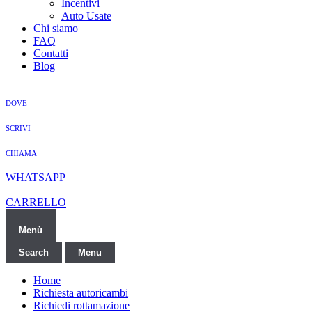
Incentivi
Auto Usate
Chi siamo
FAQ
Contatti
Blog
DOVE
SCRIVI
CHIAMA
WHATSAPP
CARRELLO
Menù
Search
Menu
Home
Richiesta autoricambi
Richiedi rottamazione