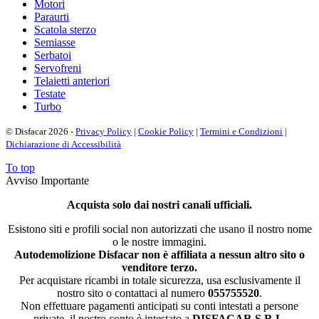
Motori
Paraurti
Scatola sterzo
Semiasse
Serbatoi
Servofreni
Telaietti anteriori
Testate
Turbo
© Disfacar 2026 -
Privacy Policy
|
Cookie Policy
|
Termini e Condizioni
|
Dichiarazione di Accessibilità
To top
Avviso Importante
Acquista solo dai nostri canali ufficiali.
Esistono siti e profili social non autorizzati che usano il nostro nome
o le nostre immagini.
Autodemolizione Disfacar non è affiliata a nessun altro sito o
venditore terzo.
Per acquistare ricambi in totale sicurezza, usa esclusivamente il
nostro sito o contattaci al numero
055755520
.
Non effettuare pagamenti anticipati su conti intestati a persone
private, il nostro conto è intestato a
DISFACAR S.R.L.