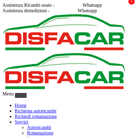
0
Assistenza Ricambi usato -
338 2878043
Whatsapp
Assistenza demolizioni -
375 5367916
Whatsapp
Menu
Home
Richiesta autoricambi
Richiedi rottamazione
Servizi
Autoricambi
Rottamazione