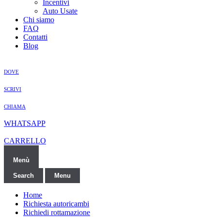
Incentivi
Auto Usate
Chi siamo
FAQ
Contatti
Blog
DOVE
SCRIVI
CHIAMA
WHATSAPP
CARRELLO
Menù
Search
Menu
Home
Richiesta autoricambi
Richiedi rottamazione