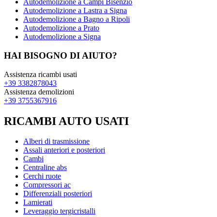
Autodemolizione a Campi Bisenzio
Autodemolizione a Lastra a Signa
Autodemolizione a Bagno a Ripoli
Autodemolizione a Prato
Autodemolizione a Signa
HAI BISOGNO DI AIUTO?
Assistenza ricambi usati
+39 3382878043
Assistenza demolizioni
+39 3755367916
RICAMBI AUTO USATI
Alberi di trasmissione
Assali anteriori e posteriori
Cambi
Centraline abs
Cerchi ruote
Compressori ac
Differenziali posteriori
Lamierati
Leveraggio tergicristalli