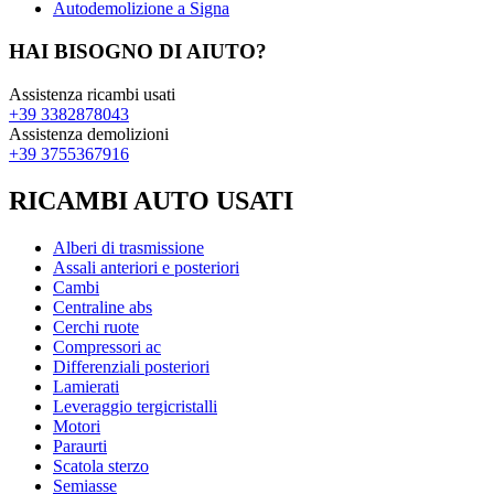
Autodemolizione a Signa
HAI BISOGNO DI AIUTO?
Assistenza ricambi usati
+39 3382878043
Assistenza demolizioni
+39 3755367916
RICAMBI AUTO USATI
Alberi di trasmissione
Assali anteriori e posteriori
Cambi
Centraline abs
Cerchi ruote
Compressori ac
Differenziali posteriori
Lamierati
Leveraggio tergicristalli
Motori
Paraurti
Scatola sterzo
Semiasse