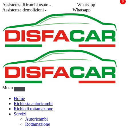
0
Assistenza Ricambi usato -
338 2878043
Whatsapp
Assistenza demolizioni -
375 5367916
Whatsapp
Menu
Home
Richiesta autoricambi
Richiedi rottamazione
Servizi
Autoricambi
Rottamazione