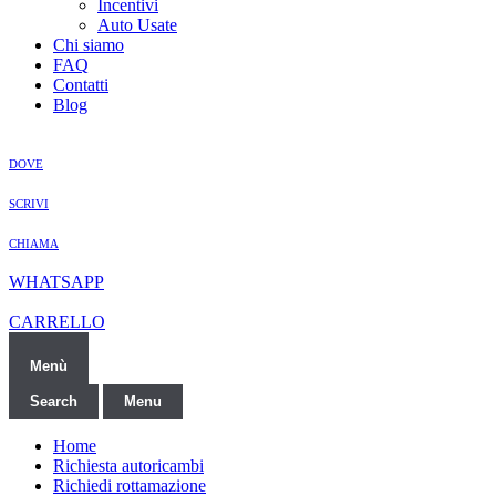
Incentivi
Auto Usate
Chi siamo
FAQ
Contatti
Blog
DOVE
SCRIVI
CHIAMA
WHATSAPP
CARRELLO
Menù
Search
Menu
Home
Richiesta autoricambi
Richiedi rottamazione