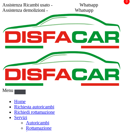
0
Assistenza Ricambi usato -
338 2878043
Whatsapp
Assistenza demolizioni -
375 5367916
Whatsapp
Menu
Home
Richiesta autoricambi
Richiedi rottamazione
Servizi
Autoricambi
Rottamazione