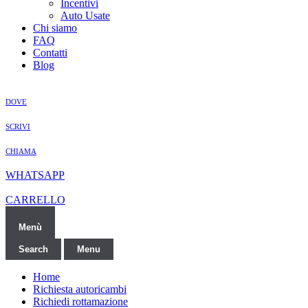
Incentivi
Auto Usate
Chi siamo
FAQ
Contatti
Blog
DOVE
SCRIVI
CHIAMA
WHATSAPP
CARRELLO
Menù
Search
Menu
Home
Richiesta autoricambi
Richiedi rottamazione