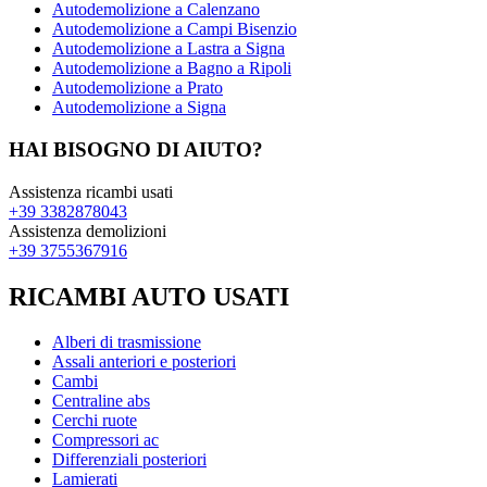
Autodemolizione a Calenzano
Autodemolizione a Campi Bisenzio
Autodemolizione a Lastra a Signa
Autodemolizione a Bagno a Ripoli
Autodemolizione a Prato
Autodemolizione a Signa
HAI BISOGNO DI AIUTO?
Assistenza ricambi usati
+39 3382878043
Assistenza demolizioni
+39 3755367916
RICAMBI AUTO USATI
Alberi di trasmissione
Assali anteriori e posteriori
Cambi
Centraline abs
Cerchi ruote
Compressori ac
Differenziali posteriori
Lamierati