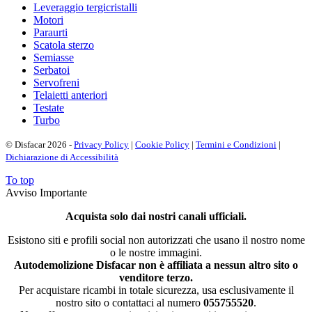
Leveraggio tergicristalli
Motori
Paraurti
Scatola sterzo
Semiasse
Serbatoi
Servofreni
Telaietti anteriori
Testate
Turbo
© Disfacar 2026 -
Privacy Policy
|
Cookie Policy
|
Termini e Condizioni
|
Dichiarazione di Accessibilità
To top
Avviso Importante
Acquista solo dai nostri canali ufficiali.
Esistono siti e profili social non autorizzati che usano il nostro nome
o le nostre immagini.
Autodemolizione Disfacar non è affiliata a nessun altro sito o
venditore terzo.
Per acquistare ricambi in totale sicurezza, usa esclusivamente il
nostro sito o contattaci al numero
055755520
.