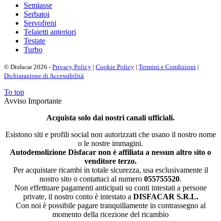
Semiasse
Serbatoi
Servofreni
Telaietti anteriori
Testate
Turbo
© Disfacar 2026 -
Privacy Policy
|
Cookie Policy
|
Termini e Condizioni
|
Dichiarazione di Accessibilità
To top
Avviso Importante
Acquista solo dai nostri canali ufficiali.
Esistono siti e profili social non autorizzati che usano il nostro nome
o le nostre immagini.
Autodemolizione Disfacar non è affiliata a nessun altro sito o
venditore terzo.
Per acquistare ricambi in totale sicurezza, usa esclusivamente il
nostro sito o contattaci al numero
055755520
.
Non effettuare pagamenti anticipati su conti intestati a persone
private, il nostro conto è intestato a
DISFACAR S.R.L.
Con noi è possibile pagare tranquillamente in contrassegno al
momento della ricezione del ricambio