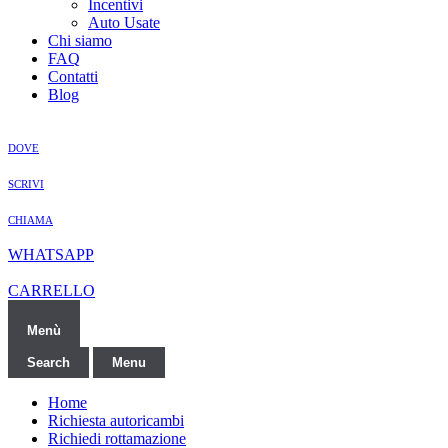
Incentivi
Auto Usate
Chi siamo
FAQ
Contatti
Blog
DOVE
SCRIVI
CHIAMA
WHATSAPP
CARRELLO
Menù
Search
Menu
Home
Richiesta autoricambi
Richiedi rottamazione