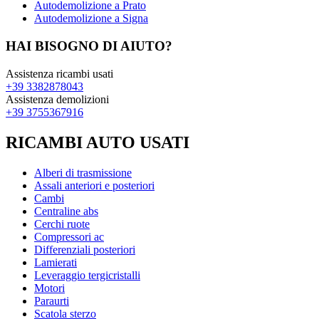
Autodemolizione a Prato
Autodemolizione a Signa
HAI BISOGNO DI AIUTO?
Assistenza ricambi usati
+39 3382878043
Assistenza demolizioni
+39 3755367916
RICAMBI AUTO USATI
Alberi di trasmissione
Assali anteriori e posteriori
Cambi
Centraline abs
Cerchi ruote
Compressori ac
Differenziali posteriori
Lamierati
Leveraggio tergicristalli
Motori
Paraurti
Scatola sterzo