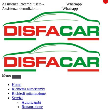
0
Assistenza Ricambi usato -
338 2878043
Whatsapp
Assistenza demolizioni -
375 5367916
Whatsapp
Menu
Home
Richiesta autoricambi
Richiedi rottamazione
Servizi
Autoricambi
Rottamazione