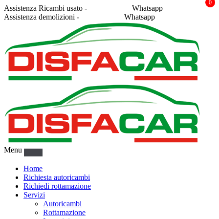
0
Assistenza Ricambi usato -
338 2878043
Whatsapp
Assistenza demolizioni -
375 5367916
Whatsapp
Menu
Home
Richiesta autoricambi
Richiedi rottamazione
Servizi
Autoricambi
Rottamazione