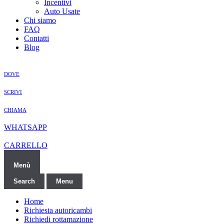
Incentivi
Auto Usate
Chi siamo
FAQ
Contatti
Blog
DOVE
SCRIVI
CHIAMA
WHATSAPP
CARRELLO
Menù
Search
Menu
Home
Richiesta autoricambi
Richiedi rottamazione