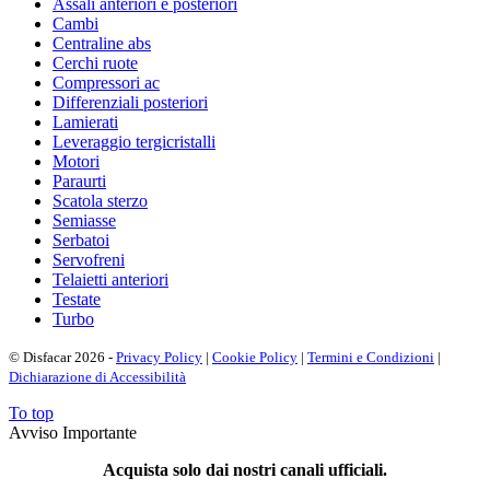
Assali anteriori e posteriori
Cambi
Centraline abs
Cerchi ruote
Compressori ac
Differenziali posteriori
Lamierati
Leveraggio tergicristalli
Motori
Paraurti
Scatola sterzo
Semiasse
Serbatoi
Servofreni
Telaietti anteriori
Testate
Turbo
© Disfacar 2026 -
Privacy Policy
|
Cookie Policy
|
Termini e Condizioni
|
Dichiarazione di Accessibilità
To top
Avviso Importante
Acquista solo dai nostri canali ufficiali.