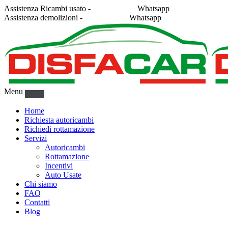
Assistenza Ricambi usato -
338 2878043
Whatsapp
Assistenza demolizioni -
375 5367916
Whatsapp
Menu
Home
Richiesta autoricambi
Richiedi rottamazione
Servizi
Autoricambi
Rottamazione
Incentivi
Auto Usate
Chi siamo
FAQ
Contatti
Blog