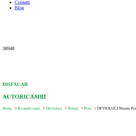
Contatti
Blog
38948
DISFACAR
AUTORICAMBI
Home
>
Ricambi usati
>
Devioluci
>
Nissan
>
Pixo
>
DEVIOLUCI Nissan Pi