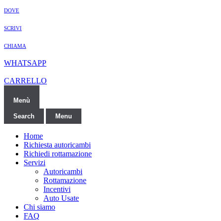
DOVE
SCRIVI
CHIAMA
WHATSAPP
CARRELLO
Menù
Search
Menu
Home
Richiesta autoricambi
Richiedi rottamazione
Servizi
Autoricambi
Rottamazione
Incentivi
Auto Usate
Chi siamo
FAQ