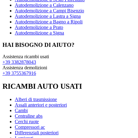
Autodemolizione a Calenzano
Autodemolizione a Campi Bisenzio
Autodemolizione a Lastra a Signa
Autodemolizione a Bagno a Ripoli
Autodemolizione a Prato
Autodemolizione a Signa
HAI BISOGNO DI AIUTO?
Assistenza ricambi usati
+39 3382878043
Assistenza demolizioni
+39 3755367916
RICAMBI AUTO USATI
Alberi di trasmissione
Assali anteriori e posteriori
Cambi
Centraline abs
Cerchi ruote
Compressori ac
Differenziali posteriori