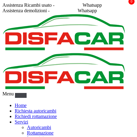
0
Assistenza Ricambi usato -
338 2878043
Whatsapp
Assistenza demolizioni -
375 5367916
Whatsapp
Menu
Home
Richiesta autoricambi
Richiedi rottamazione
Servizi
Autoricambi
Rottamazione