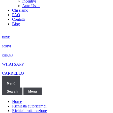
Incentivi
Auto Usate
Chi siamo
FAQ
Contatti
Blog
DOVE
SCRIVI
CHIAMA
WHATSAPP
CARRELLO
Menù
Search
Menu
Home
Richiesta autoricambi
Richiedi rottamazione