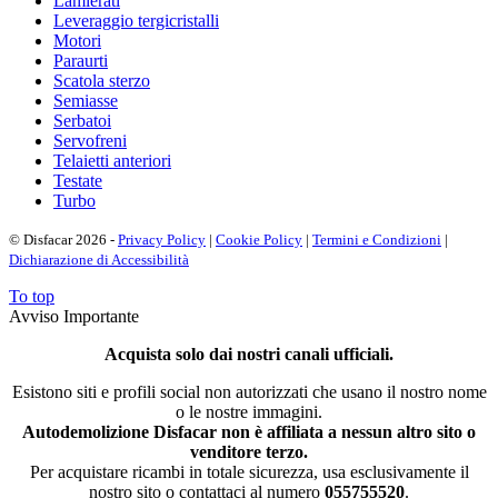
Lamierati
Leveraggio tergicristalli
Motori
Paraurti
Scatola sterzo
Semiasse
Serbatoi
Servofreni
Telaietti anteriori
Testate
Turbo
© Disfacar 2026 -
Privacy Policy
|
Cookie Policy
|
Termini e Condizioni
|
Dichiarazione di Accessibilità
To top
Avviso Importante
Acquista solo dai nostri canali ufficiali.
Esistono siti e profili social non autorizzati che usano il nostro nome
o le nostre immagini.
Autodemolizione Disfacar non è affiliata a nessun altro sito o
venditore terzo.
Per acquistare ricambi in totale sicurezza, usa esclusivamente il
nostro sito o contattaci al numero
055755520
.