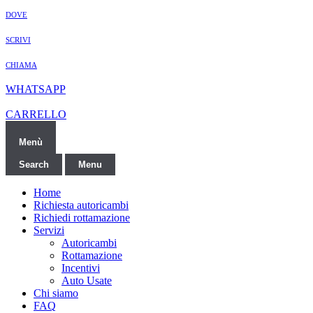
DOVE
SCRIVI
CHIAMA
WHATSAPP
CARRELLO
Menù
Search
Menu
Home
Richiesta autoricambi
Richiedi rottamazione
Servizi
Autoricambi
Rottamazione
Incentivi
Auto Usate
Chi siamo
FAQ