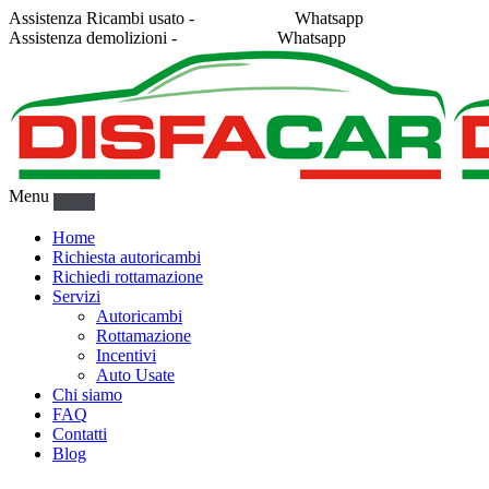
Assistenza Ricambi usato -
338 2878043
Whatsapp
Assistenza demolizioni -
375 5367916
Whatsapp
Menu
Home
Richiesta autoricambi
Richiedi rottamazione
Servizi
Autoricambi
Rottamazione
Incentivi
Auto Usate
Chi siamo
FAQ
Contatti
Blog