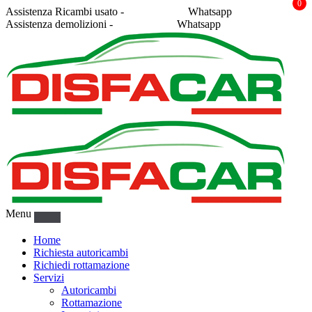
0
Assistenza Ricambi usato -
338 2878043
Whatsapp
Assistenza demolizioni -
375 5367916
Whatsapp
Menu
Home
Richiesta autoricambi
Richiedi rottamazione
Servizi
Autoricambi
Rottamazione