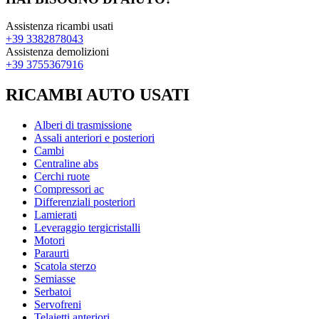
Assistenza ricambi usati
+39 3382878043
Assistenza demolizioni
+39 3755367916
RICAMBI AUTO USATI
Alberi di trasmissione
Assali anteriori e posteriori
Cambi
Centraline abs
Cerchi ruote
Compressori ac
Differenziali posteriori
Lamierati
Leveraggio tergicristalli
Motori
Paraurti
Scatola sterzo
Semiasse
Serbatoi
Servofreni
Telaietti anteriori