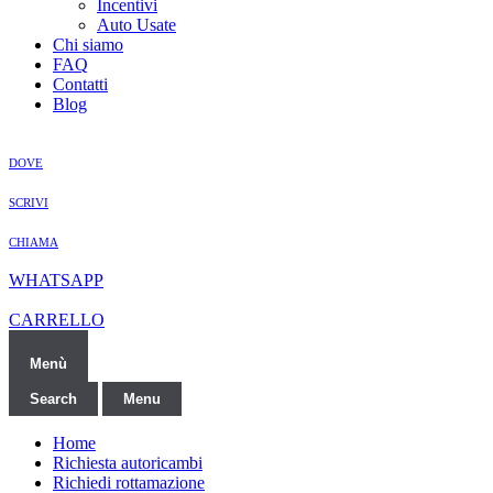
Incentivi
Auto Usate
Chi siamo
FAQ
Contatti
Blog
DOVE
SCRIVI
CHIAMA
WHATSAPP
CARRELLO
Menù
Search
Menu
Home
Richiesta autoricambi
Richiedi rottamazione