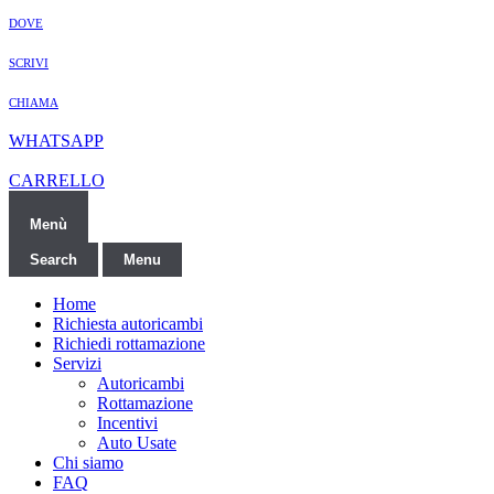
DOVE
SCRIVI
CHIAMA
WHATSAPP
CARRELLO
Menù
Search
Menu
Home
Richiesta autoricambi
Richiedi rottamazione
Servizi
Autoricambi
Rottamazione
Incentivi
Auto Usate
Chi siamo
FAQ