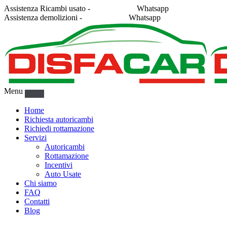
Assistenza Ricambi usato -
338 2878043
Whatsapp
Assistenza demolizioni -
375 5367916
Whatsapp
Menu
Home
Richiesta autoricambi
Richiedi rottamazione
Servizi
Autoricambi
Rottamazione
Incentivi
Auto Usate
Chi siamo
FAQ
Contatti
Blog