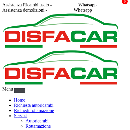
0
Assistenza Ricambi usato -
338 2878043
Whatsapp
Assistenza demolizioni -
375 5367916
Whatsapp
Menu
Home
Richiesta autoricambi
Richiedi rottamazione
Servizi
Autoricambi
Rottamazione