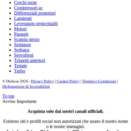
Cerchi ruote
Compressori ac
Differenziali posteriori
Lamierati
Leveraggio tergicristalli
Motori
Paraurti
Scatola sterzo
Semiasse
Serbatoi
Servofreni
Telaietti anteriori
Testate
Turbo
© Disfacar 2026 -
Privacy Policy
|
Cookie Policy
|
Termini e Condizioni
|
Dichiarazione di Accessibilità
To top
Avviso Importante
Acquista solo dai nostri canali ufficiali.
Esistono siti e profili social non autorizzati che usano il nostro nome
o le nostre immagini.