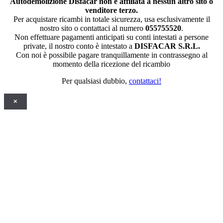
Autodemolizione Disfacar non è affiliata a nessun altro sito o
venditore terzo.
Per acquistare ricambi in totale sicurezza, usa esclusivamente il
nostro sito o contattaci al numero
055755520
.
Non effettuare pagamenti anticipati su conti intestati a persone
private, il nostro conto è intestato a
DISFACAR S.R.L.
Con noi è possibile pagare tranquillamente in contrassegno al
momento della ricezione del ricambio
Per qualsiasi dubbio,
contattaci!
×