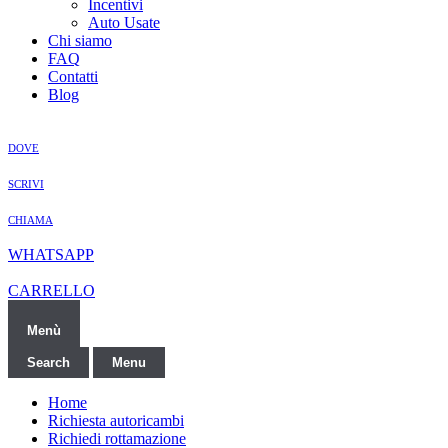
Incentivi
Auto Usate
Chi siamo
FAQ
Contatti
Blog
DOVE
SCRIVI
CHIAMA
WHATSAPP
CARRELLO
Menù
Search
Menu
Home
Richiesta autoricambi
Richiedi rottamazione