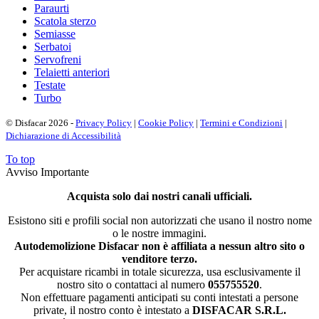
Paraurti
Scatola sterzo
Semiasse
Serbatoi
Servofreni
Telaietti anteriori
Testate
Turbo
© Disfacar 2026 -
Privacy Policy
|
Cookie Policy
|
Termini e Condizioni
|
Dichiarazione di Accessibilità
To top
Avviso Importante
Acquista solo dai nostri canali ufficiali.
Esistono siti e profili social non autorizzati che usano il nostro nome
o le nostre immagini.
Autodemolizione Disfacar non è affiliata a nessun altro sito o
venditore terzo.
Per acquistare ricambi in totale sicurezza, usa esclusivamente il
nostro sito o contattaci al numero
055755520
.
Non effettuare pagamenti anticipati su conti intestati a persone
private, il nostro conto è intestato a
DISFACAR S.R.L.