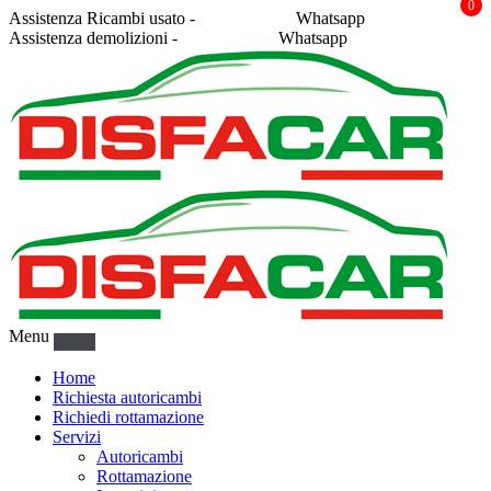
0
Assistenza Ricambi usato -
338 2878043
Whatsapp
Assistenza demolizioni -
375 5367916
Whatsapp
Menu
Home
Richiesta autoricambi
Richiedi rottamazione
Servizi
Autoricambi
Rottamazione