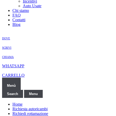
Incentivi
Auto Usate
Chi siamo
FAQ
Contatti
Blog
DOVE
SCRIVI
CHIAMA
WHATSAPP
CARRELLO
Menù
Search
Menu
Home
Richiesta autoricambi
Richiedi rottamazione