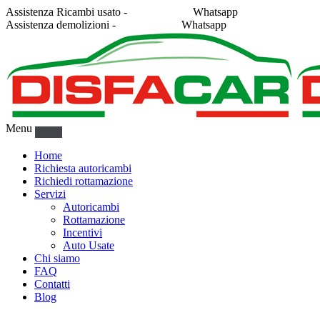
Assistenza Ricambi usato -
338 2878043
Whatsapp
Assistenza demolizioni -
375 5367916
Whatsapp
Menu
Home
Richiesta autoricambi
Richiedi rottamazione
Servizi
Autoricambi
Rottamazione
Incentivi
Auto Usate
Chi siamo
FAQ
Contatti
Blog