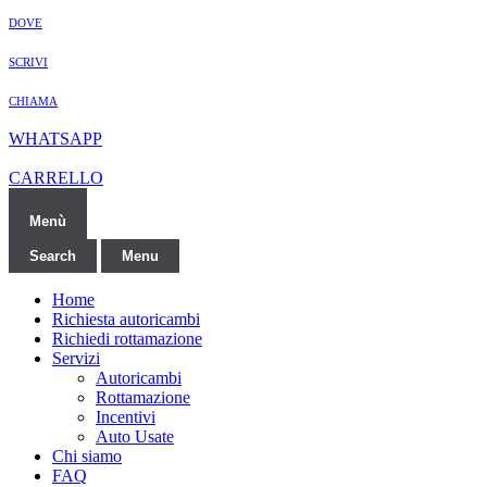
DOVE
SCRIVI
CHIAMA
WHATSAPP
CARRELLO
Menù
Search
Menu
Home
Richiesta autoricambi
Richiedi rottamazione
Servizi
Autoricambi
Rottamazione
Incentivi
Auto Usate
Chi siamo
FAQ