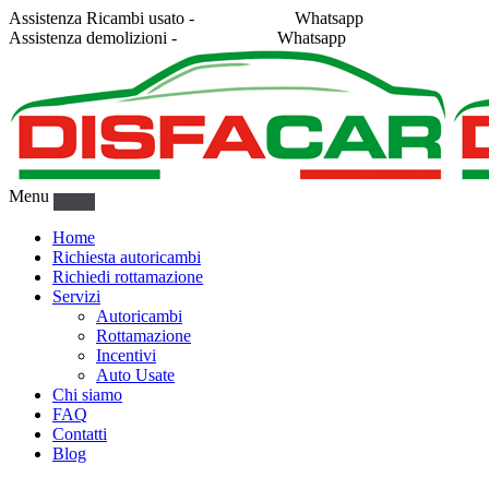
Assistenza Ricambi usato -
338 2878043
Whatsapp
Assistenza demolizioni -
375 5367916
Whatsapp
Menu
Home
Richiesta autoricambi
Richiedi rottamazione
Servizi
Autoricambi
Rottamazione
Incentivi
Auto Usate
Chi siamo
FAQ
Contatti
Blog