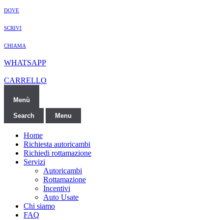
DOVE
SCRIVI
CHIAMA
WHATSAPP
CARRELLO
Menù
Search
Menu
Home
Richiesta autoricambi
Richiedi rottamazione
Servizi
Autoricambi
Rottamazione
Incentivi
Auto Usate
Chi siamo
FAQ