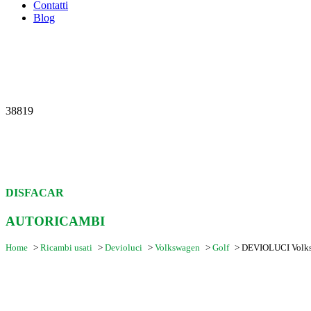
Contatti
Blog
38819
DISFACAR
AUTORICAMBI
Home
>
Ricambi usati
>
Devioluci
>
Volkswagen
>
Golf
>
DEVIOLUCI Volks